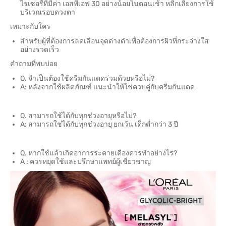
ไรเซอรืที่มีค่า เอสพีเอฟ 30 อย่างน้อยในตอนเช้า หลีกเลี่ยงการใช้
บริเวณรอบดวงตา
เหมาะกับใคร
สำหรับผู้ที่ต้องการลดเลือนจุดด่างดำเพื่อต้องการผิวที่กระจ่างใส
อย่างรวดเร็ว
คำถามที่พบบ่อย
Q. จำเป็นต้องใช้ครีมกันแดดร่วมด้วยหรือไม่?
A: หลังจากใช้ผลิตภัณฑ์ แนะนำให้ใช่ควบคู่กับครีมกันแดด
Q. สามารถใช้ได้กับทุกช่วงอายุหรือไม่?
A: สามารถใช่ได้กับทุกช่วงอายุ ยกเว้น เด็กต่ำกว่า 3 ปี
Q. หากใช้แล้วเกิดอาการระคายเคืองควรทำอย่างไร?
A : ควรหยุดใช้และปรึกษาแพทย์ผู้เชี่ยวชาญ