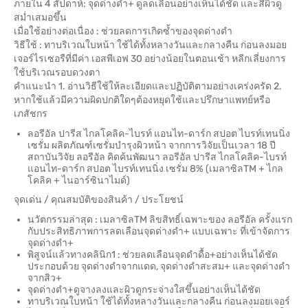
ภายใน 4 สัปดาห์: จุดด่างดำ+ ดูลดเลือนอย่างเห็นได้ชัด และสีผิวดู
สม่ำเสมอขึ้น
เมื่อใช้อย่างต่อเนื่อง : ช่วยลดการเกิดซ้ำของจุดด่างดำ
วิธีใช้ : ทาบริเวณใบหน้า ใช้ได้ทั้งหลางวันและกลางคืน ก่อนลงมอย
เจอร์ไรเซอรืที่มีค่า เอสพีเอฟ 30 อย่างน้อยในตอนเช้า หลีกเลี่ยงการ
ใช้บริเวณรอบดวงตา
คำแนะนำ 1. อ่านวิธีใช้ให้ละเอียดและปฏิบัติตามอย่างเคร่งครัด 2.
หากใช้แล้วมีความผิดปกติใดๆต้องหยุดใช้และปรึกษาแพทย์หรือ
เภสัชกร
ลอรีอัล ปารีส ไกลโคลิค-ไบรท์ แอนไท-ดาร์ก สปอต ไบรท์เทนนิ่ง
เซรั่ม ผลิตภัณฑ์เซรั่มบำรุงผิวหน้า จากการวิจัยเป็นเวลา 18 ปี
สถาบันวิจัย ลอรีอัล คิดค้นพัฒนา ลอรีอัล ปารีส ไกลโคลิค-ไบรท์
แอนไท-ดาร์ก สปอต ไบรท์เทนนิ่ง เซรั่ม 8% (เมลาซิลTM + ไกล
โคลิค + ไนอาร์ซินาไมด์)
จุดเด่น / คุณสมบัติของสินค้า / ประโยชน์
นวัตกรรมล่าสุด : เมลาซิลTM ลิขสิทธิ์เฉพาะของ ลอรีอัล ครั้งแรก
กับประสิทธิภาพการลดเลือนจุดด่างดำ+ แบบเฉพาะ ที่เข้าจัดการ
จุดด่างดำ+
พิสูจน์แล้วทางคลินิก1 : ช่วยลดเลือนจุดดำดื้อ+อย่างเห็นได้ชัด
ประกอบด้วย จุดด่างดำจากแดด, จุดด่างดำสะสม+ และจุดด่างดำ
จากสิว+
จุดด่างดำ+ดูจางลงและผิวดูกระจ่างใสขึ้นอย่างเห็นได้ชัด
ทาบริเวณใบหน้า ใช้ได้ทั้งหลางวันและกลางคืน ก่อนลงมอยเจอร์