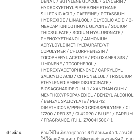
DENAT. / BUTYLENE GLYCOL / GLYCERIN /
HYDROXYETHYLPIPERAZINE ETHANE
SULFONIC ACID / CAFFEINE / POTASSIUM
HYDROXIDE / LINALOOL / GLYCOLIC ACID / 2-
MERCAPTONICOTINOYL GLYCINE / SODIUM
THIOSULFATE / SODIUM HYALURONATE /
PHENOXYETHANOL / AMMONIUM
ACRYLOYLDIMETHYLTAURATE/VP
COPOLYMER / CHLORPHENESIN /
TOCOPHERYL ACETATE / POLOXAMER 338 /
LIMONENE / TOCOPHEROL /
HYDROXYACETOPHENONE / CAPRYLOYL
SALICYLIC ACID / CITRONELLOL / TRISODIUM
ETHYLENEDIAMINE DISUCCINATE /
BIOSACCHARIDE GUM-1 / XANTHAN GUM /
MENTHOXYPROPANEDIOL / BENZYL ALCOHOL
/ BENZYL SALICYLATE / PEG-12
DIMETHICONE/PPG-20 CROSSPOLYMER / CI
17200 / RED 33 / CI 42090 / BLUE 1 / PARFUM
/ FRAGRANCE. (F.I.L. Z70041580/1).
คำเตือน
ห้ามใช้ในเด็กอายุต่ำกว่า 3 ปี คำแนะนำ 1. อ่านวิธี
ใช้ให้ละเอียดและปฏิบัติตามอย่างเคร่งครัด 2. หาก