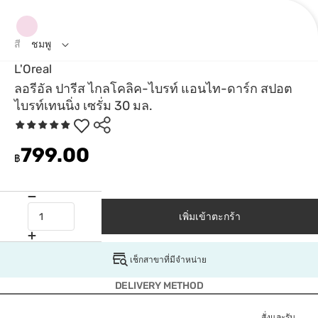
สี
ชมพู
L'Oreal
ลอรีอัล ปารีส ไกลโคลิค-ไบรท์ แอนไท-ดาร์ก สปอต
ไบรท์เทนนิ่ง เซรั่ม 30 มล.
799.00
฿
เพิ่มเข้าตะกร้า
เช็กสาขาที่มีจำหน่าย
DELIVERY METHOD
สั่งและรับ