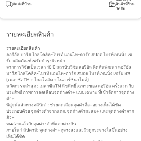
จัดส่งที่บ้าน
สินค้าที่ร้าน
วัตสัน
รายละเอียดสินค้า
รายละเอียดสินค้า
ลอรีอัล ปารีส ไกลโคลิค-ไบรท์ แอนไท-ดาร์ก สปอต ไบรท์เทนนิ่ง เซ
รั่ม ผลิตภัณฑ์เซรั่มบำรุงผิวหน้า
จากการวิจัยเป็นเวลา 18 ปี สถาบันวิจัย ลอรีอัล คิดค้นพัฒนา ลอรีอัล
ปารีส ไกลโคลิค-ไบรท์ แอนไท-ดาร์ก สปอต ไบรท์เทนนิ่ง เซรั่ม 8%
(เมลาซิลTM + ไกลโคลิค + ไนอาร์ซินาไมด์)
นวัตกรรมล่าสุด : เมลาซิลTM ลิขสิทธิ์เฉพาะของ ลอรีอัล ครั้งแรก กับ
ประสิทธิภาพการลดเลือนจุดด่างดำ+ แบบเฉพาะ ที่เข้าจัดการจุดด่าง
ดำ+
พิสูจน์แล้วทางคลินิก1 : ช่วยลดเลือนจุดดำดื้อ+อย่างเห็นได้ชัด
ประกอบด้วย จุดด่างดำจากแดด, จุดด่างดำสะสม+ และจุดด่างดำจาก
สิว+
ทดสอบแล้วกับจุดด่างดำที่แตกต่างกัน
ภายใน 1 สัปดาห์: จุดด่างดำ+ดูจางลงและผิวดูกระจ่างใสขึ้นอย่าง
เห็นได้ชัด