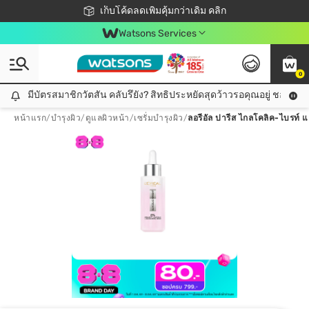
ชอปออนไลน์ครั้งแรก ลดเพิ่มจุก ๆ 10%! 🎉
เก็บโค้ดลดเพิ่มคุ้มกว่าเดิม คลิก
สมาชิกวัตสัน คลับดียังไง?
📦ส่งฟรี! เมื่อชอป 499฿
Watsons Services
0
มีบัตรสมาชิกวัตสัน คลับรึยัง? สิทธิประหยัดสุดว้าวรอคุณอยู่ ชอปคุ้มกว
มีบัตรสมาชิกวัตสัน คลับรึยัง? สิทธิประหยัดสุดว้าวรอคุณอยู่ ชอปคุ้มกว่าเดิม คลิก!
หน้าแรก
/
บำรุงผิว
/
ดูแลผิวหน้า
/
เซรั่มบำรุงผิว
/
ลอรีอัล ปารีส ไกลโคลิค-ไบรท์ 