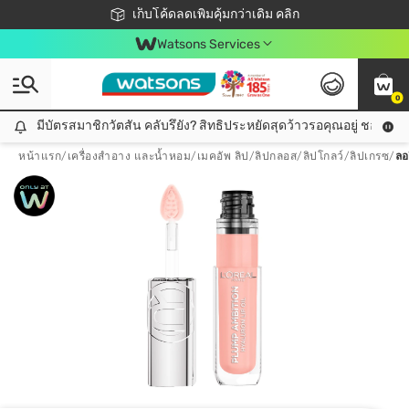
ชอปออนไลน์ครั้งแรก ลดเพิ่มจุก ๆ 10%! 🎉
เก็บโค้ดลดเพิ่มคุ้มกว่าเดิม คลิก
สมาชิกวัตสัน คลับดียังไง?
📦ส่งฟรี! เมื่อชอป 499฿
Watsons Services
0
มีบัตรสมาชิกวัตสัน คลับรึยัง? สิทธิประหยัดสุดว้าวรอคุณอยู่ ชอปคุ้มกว
มีบัตรสมาชิกวัตสัน คลับรึยัง? สิทธิประหยัดสุดว้าวรอคุณอยู่ ชอปคุ้มกว่าเดิม คลิก!
หน้าแรก
/
เครื่องสำอาง และน้ำหอม
/
เมคอัพ ลิป
/
ลิปกลอส/ลิปโกลว์/ลิปเกรซ
/
ลอ