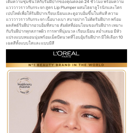
เติมความชุ่มชื้นให้กับริมฝีปากของคุณตลอด 24 ชั่วโมง พร้อมความ
แวววาวราวกับกระจก สูตร Lip Plumper ผสมไฮยาลูโรนิกและไตร
เปปไทด์เพื่อให้ริมฝีปากเรียบเนียนและดูอวบอิ่มขึ้นในทันที ความ
แวววาวราวกับกระจก เนื้อบางเบา สบายปาก ไม่ติดริมฝีปาก พร้อม
ผลลัพธ์ริมฝีปากอวบอิ่มที่สบาย สัมผัสที่อ่อนโยนของริมฝีปาก เหมาะ
กับริมฝีปากทุกสภาพผิว การทาที่นุ่มนวล เรียบเนียน สม่ำเสมอ มีหัว
แปรงแบบหมอนนุ่มพร้อมเม็ดบีดนวดที่โอบอุ้มริมฝีปาก มีให้เลือก 10
เฉดสีทั้งแบบใสและแบบมีสี