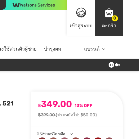
Watsons Services
0
เข้าสู่ระบบ
ตะกร้า
งใช้ส่วนตัวผู้ชาย
บำรุงผม
ไลฟ์สไตล์
แบรนด์
Top Brands
349.00
ล. 521
฿
13% OFF
฿399.00
(ประหยัดไป: ฿50.00)
สี
521 บอร์โด พลีส