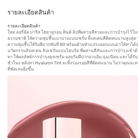
รายละเอียดสินค้า
รายละเอียดสินค้า
ใหม่ ลอรีอัล ปารีส ไฮยาลูรอน ทินต์ ลิปที่ผสานสีสวยและการบำรุงไว้ในหน
ธรรมชาติ ให้ความชุ่มชื้นเบาบางแบบเซรั่ม ทิ้งสเตนสีติดทนนานสูงสุด 1
ความชุ่มชื้นให้ริมฝีปากทันที 80 พร้อมด้วยหัวแปรงออกแบบมาให้ทาได้
นวัตกรรมลิปสเตน ลิปเซรั่มแบบไฮบริด ที่ผสานสีสันและการบำรุงเข้าด้ว
ทา ให้ผลลัพธ์การบำรุงดุจเซรั่ม มอบริมฝีปากอวบอิ่ม นุ่มเนียน และได้รั
ชั่วโมง หลังทา Hyaluron Tint จะทิ้งร่องรอยสีที่ติดทนนาน ไม่ว่าคุณจะท
ที่ชัดเจนยิ่งขึ้น