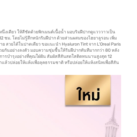
ึ่งเดียว ให้สีชัดด้วยพิกเมนต์เนื้อน้ำ มอบริมฝีปากดูแวววาวเป็น
2 ชม. โดยไม่รู้สึกหนักริมฝีปาก ด้วยส่วนผสมของไฮยาลูรอน เพิ่ม
ง่าย สวยได้ในปาดเดียว ขอแนะนำ Hyaluron Tint จาก L'Oreal Paris
ยกันอย่างลงตัว มอบความชุ่มชื้นให้ริมฝีปากทันทีมากกว่า 80 หลัง
บการบำรุงอย่างที่คุณใฝ่ฝัน สัมผัสสีสันสดใสติดทนนานสูงสุด 12
าแล้วปล่อยให้แห้งเพื่อลุคธรรมชาติ หรือปล่อยให้แห้งสนิทเพื่อสีสัน