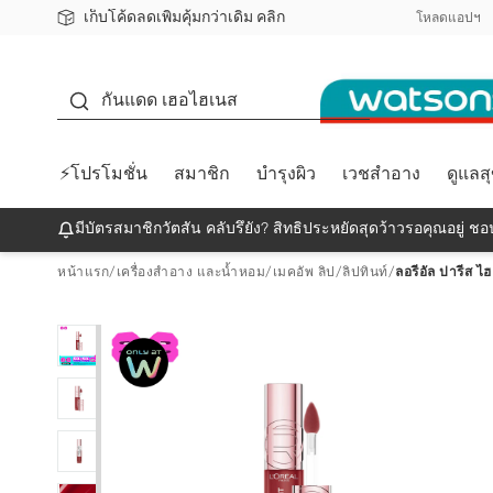
เก็บโค้ดลดเพิ่มคุ้มกว่าเดิม คลิก
ชอปออนไลน์ครั้งแรก ลดเพิ่มจุก ๆ 10%! 🎉
📦ส่งฟรี! เมื่อชอป 499฿
สมาชิกวัตสัน คลับดียังไง?
โหลดแอปฯ
กันแดด
กันแดด เฮอไฮเนส
⚡โปรโมชั่น
สมาชิก
บำรุงผิว
เวชสำอาง
ดูแลส
มีบัตรสมาชิกวัตสัน คลับรึยัง? สิทธิประหยัดสุดว้าวรอคุณอยู่ ชอป
หน้าแรก
/
เครื่องสำอาง และน้ำหอม
/
เมคอัพ ลิป
/
ลิปทินท์
/
ลอรีอัล ปารีส ไ