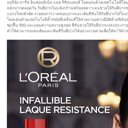
ลอรีอัล ปารีส อินฟอลลิเบิล แลค รีซิสแทนซ์ โดดเด่นด้วยเทคโนโลยีให
หนักปากตลอดวัน ริมฝีปากไม่แห้งกร้านพร้อมสควาเลนช่วยให้ริมฝีปากชุ
แปรงใหม่หัวตัด ง่ายต่อการวาดขอบปากและเติมสีสันให้ริมฝีปากได้ในปาดเ
โดดเด่นด้วยเทคโนโลยีล้ำสมัยที่เคลือบสีให้สวยงามอย่างมีมิติด้วยฟิล์
ชุ่มชื้น 100 และมอบความสบายสูงสุด สีสันช่วยให้ริมฝีปากเปล่งประกาย
ทำให้สามารถแต่งเติมและเติมสีริมฝีปากได้อย่างง่ายดายเพื่อให้ทาได้