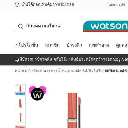
เก็บโค้ดลดเพิ่มคุ้มกว่าเดิม คลิก
ชอปออนไลน์ครั้งแรก ลดเพิ่มจุก ๆ 10%! 🎉
📦ส่งฟรี! เมื่อชอป 499฿
สมาชิกวัตสัน คลับดียังไง?
โหลดแอปฯ
กันแดด
กันแดด เฮอไฮเนส
⚡โปรโมชั่น
สมาชิก
บำรุงผิว
เวชสำอาง
ดูแลส
มีบัตรสมาชิกวัตสัน คลับรึยัง? สิทธิประหยัดสุดว้าวรอคุณอยู่ ชอป
หน้าแรก
/
เครื่องสำอาง และน้ำหอม
/
เมคอัพ ลิป
/
ลิปลิควิด
/
ลอรีอัล เมคอัพ