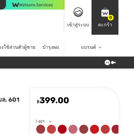
Watsons Services
0
เข้าสู่ระบบ
ตะกร้า
งใช้ส่วนตัวผู้ชาย
บำรุงผม
ไลฟ์สไตล์
แบรนด์
Top Brands
399.00
4มล. 601
฿
สี
601