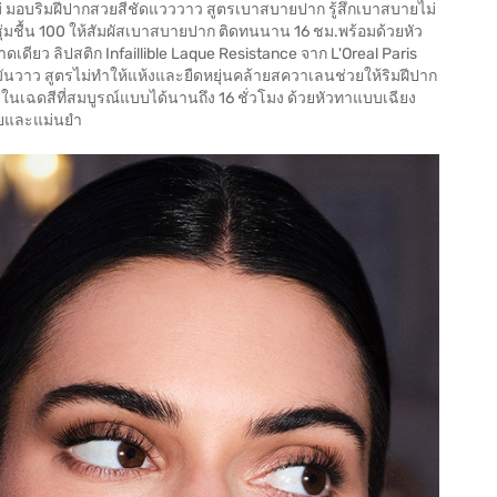
ม่ มอบริมฝีปากสวยสีชัดแวววาว สูตรเบาสบายปาก รู้สึกเบาสบายไม่
่มชื้น 100 ให้สัมผัสเบาสบายปาก ติดทนนาน 16 ชม.พร้อมด้วยหัว
ดียว ลิปสติก Infaillible Laque Resistance จาก L'Oreal Paris
มมันวาว สูตรไม่ทำให้แห้งและยืดหยุ่นคล้ายสควาเลนช่วยให้ริมฝีปาก
ในเฉดสีที่สมบูรณ์แบบได้นานถึง 16 ชั่วโมง ด้วยหัวทาแบบเฉียง
ง่ายและแม่นยำ