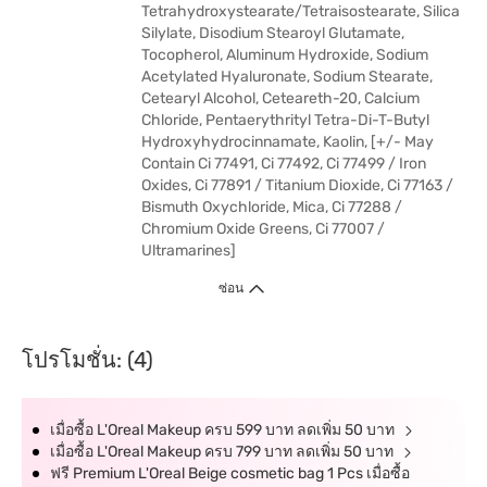
Tetrahydroxystearate/Tetraisostearate, Silica
Silylate, Disodium Stearoyl Glutamate,
Tocopherol, Aluminum Hydroxide, Sodium
Acetylated Hyaluronate, Sodium Stearate,
Cetearyl Alcohol, Ceteareth-20, Calcium
Chloride, Pentaerythrityl Tetra-Di-T-Butyl
Hydroxyhydrocinnamate, Kaolin, [+/- May
Contain Ci 77491, Ci 77492, Ci 77499 / Iron
Oxides, Ci 77891 / Titanium Dioxide, Ci 77163 /
Bismuth Oxychloride, Mica, Ci 77288 /
Chromium Oxide Greens, Ci 77007 /
Ultramarines]
ซ่อน
โปรโมชั่น: (4)
เมื่อซื้อ L'Oreal Makeup ครบ 599 บาท ลดเพิ่ม 50 บาท
เมื่อซื้อ L'Oreal Makeup ครบ 799 บาท ลดเพิ่ม 50 บาท
ฟรี Premium L'Oreal Beige cosmetic bag 1 Pcs เมื่อซื้อ