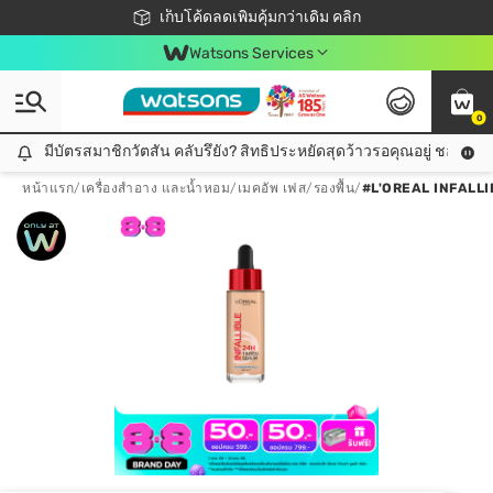
ชอปออนไลน์ครั้งแรก ลดเพิ่มจุก ๆ 10%! 🎉
เก็บโค้ดลดเพิ่มคุ้มกว่าเดิม คลิก
สมาชิกวัตสัน คลับดียังไง?
📦ส่งฟรี! เมื่อชอป 499฿
Watsons Services
0
มีบัตรสมาชิกวัตสัน คลับรึยัง? สิทธิประหยัดสุดว้าวรอคุณอยู่ ชอปคุ้มกว
มีบัตรสมาชิกวัตสัน คลับรึยัง? สิทธิประหยัดสุดว้าวรอคุณอยู่ ชอปคุ้มกว่าเดิม คลิก!
หน้าแรก
/
เครื่องสำอาง และน้ำหอม
/
เมคอัพ เฟส
/
รองพื้น
/
#L'OREAL INFALLI