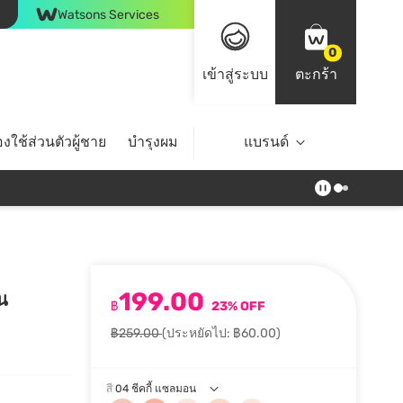
Watsons Services
0
เข้าสู่ระบบ
ตะกร้า
งใช้ส่วนตัวผู้ชาย
บำรุงผม
ไลฟ์สไตล์
แบรนด์
Top Brands
199.00
น
฿
23% OFF
฿259.00
(ประหยัดไป: ฿60.00)
สี
04 ชีคกี้ แซลมอน