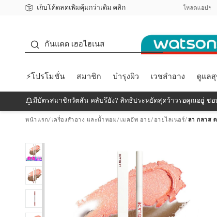
เก็บโค้ดลดเพิ่มคุ้มกว่าเดิม คลิก
ชอปออนไลน์ครั้งแรก ลดเพิ่มจุก ๆ 10%! 🎉
📦ส่งฟรี! เมื่อชอป 499฿
สมาชิกวัตสัน คลับดียังไง?
โหลดแอปฯ
กันแดด
กันแดด เฮอไฮเนส
⚡โปรโมชั่น
สมาชิก
บำรุงผิว
เวชสำอาง
ดูแลส
มีบัตรสมาชิกวัตสัน คลับรึยัง? สิทธิประหยัดสุดว้าวรอคุณอยู่ ชอป
หน้าแรก
/
เครื่องสำอาง และน้ำหอม
/
เมคอัพ อาย
/
อายไลเนอร์
/
ลา กลาส ดอ