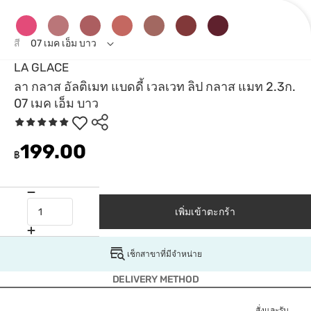
สี
07 เมค เอ็ม บาว
LA GLACE
ลา กลาส อัลติเมท แบดดี้ เวลเวท ลิป กลาส แมท 2.3ก.
07 เมค เอ็ม บาว
199.00
฿
เพิ่มเข้าตะกร้า
เช็กสาขาที่มีจำหน่าย
DELIVERY METHOD
สั่งและรับ