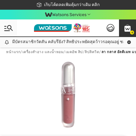
ชอปออนไลน์ครั้งแรก ลดเพิ่มจุก ๆ 10%! 🎉
เก็บโค้ดลดเพิ่มคุ้มกว่าเดิม คลิก
สมาชิกวัตสัน คลับดียังไง?
📦ส่งฟรี! เมื่อชอป 499฿
Watsons Services
0
มีบัตรสมาชิกวัตสัน คลับรึยัง? สิทธิประหยัดสุดว้าวรอคุณอยู่ ชอปคุ้มกว
มีบัตรสมาชิกวัตสัน คลับรึยัง? สิทธิประหยัดสุดว้าวรอคุณอยู่ ชอปคุ้มกว่าเดิม คลิก!
หน้าแรก
/
เครื่องสำอาง และน้ำหอม
/
เมคอัพ ลิป
/
ลิปลิควิด
/
ลา กลาส อัลติเมท แบ