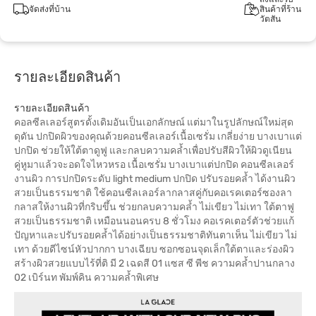
จัดส่งที่บ้าน
สินค้าที่ร้าน
วัตสัน
รายละเอียดสินค้า
รายละเอียดสินค้า
คอลซีลเลอร์สูตรดั้งเดิมอันเป็นเอกลักษณ์ แต่มาในรูปลักษณ์ใหม่สุด
ดุดัน ปกปิดผิวของคุณด้วยคอนซีลเลอร์เนื้อเซรั่ม เกลี่ยง่าย บางเบาแต่
ปกปิด ช่วยให้ใต้ตาดูฟู และกลบความคล้ำเพื่อปรับสีผิวให้ผิวดูเนียน
คู่หูมาแล้วจะอดใจไหวหรอ เนื้อเซรั่ม บางเบาแต่ปกปิด คอนซีลเลอร์
งานผิว การปกปิดระดับ light medium ปกปิด ปรับรอยคล้ำ ได้งานผิว
สวยเป็นธรรมชาติ ใช้คอนซีลเลอร์ลากลาสคู่กับคอเรคเตอร์ซองลา
กลาสให้งานผิวที่กริบขึ้น ช่วยกลบความคล้ำ ไม่เขียว ไม่เทา ใต้ตาฟู
สวยเป็นธรรมชาติ เหมือนนอนครบ 8 ชั่วโมง คอเรคเตอร์ตัวช่วยแก้
ปัญหาและปรับรอยคล้ำได้อย่างเป็นธรรมชาติทันตาเห็น ไม่เขียว ไม่
เทา ด้วยดีไซน์หัวปากกา บางเฉียบ ซอกซอนจุดเล็กใต้ตาและร่องผิว
สร้างผิวสวยแบบไร้ที่ติ มี 2 เฉดสี 01 แซส ซี พีช ความคล้ำปานกลาง
02 เบิร์นท พัมพ์คิน ความคล้ำพิเศษ