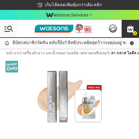
ชอปออนไลน์ครั้งแรก ลดเพิ่มจุก ๆ 10%! 🎉
เก็บโค้ดลดเพิ่มคุ้มกว่าเดิม คลิก
สมาชิกวัตสัน คลับดียังไง?
📦ส่งฟรี! เมื่อชอป 499฿
Watsons Services
0
มีบัตรสมาชิกวัตสัน คลับรึยัง? สิทธิประหยัดสุดว้าวรอคุณอยู่ ชอปคุ้มกว
มีบัตรสมาชิกวัตสัน คลับรึยัง? สิทธิประหยัดสุดว้าวรอคุณอยู่ ชอปคุ้มกว่าเดิม คลิก!
หน้าแรก
/
เครื่องสำอาง และน้ำหอม
/
เมคอัพ เฟส
/
คอนซีลเลอร์
/
ลา กลาส ไอดีล แอ