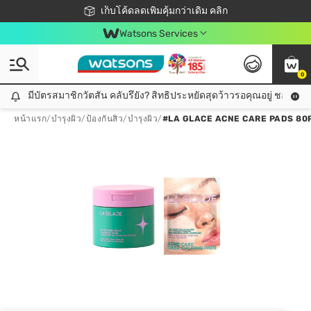
ชอปออนไลน์ครั้งแรก ลดเพิ่มจุก ๆ 10%! 🎉
เก็บโค้ดลดเพิ่มคุ้มกว่าเดิม คลิก
สมาชิกวัตสัน คลับดียังไง?
📦ส่งฟรี! เมื่อชอป 499฿
Watsons Services
0
มีบัตรสมาชิกวัตสัน คลับรึยัง? สิทธิประหยัดสุดว้าวรอคุณอยู่ ชอปคุ้มกว
มีบัตรสมาชิกวัตสัน คลับรึยัง? สิทธิประหยัดสุดว้าวรอคุณอยู่ ชอปคุ้มกว่าเดิม คลิก!
หน้าแรก
/
บำรุงผิว
/
ป้องกันสิว
/
บำรุงผิว
/
#LA GLACE ACNE CARE PADS 80