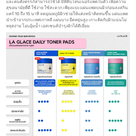
และคนตั้งครรภ์สามารถใช้ได้ มีที่คีบโทนเนอร์แพดในตัว เพื่อความ
สุขอนามัยที่ดี ใช้ง่าย ใช้สะดวก เพียงแปะแผ่นแพดบนผิวก่อนลงสกิน
แคร์ 10 ถึง 15 นาที ลดอุณหภูมิผิวช่วยให้แต่งหน้าติดทนขึ้น แผ่นแพด
นำเข้าจากประเทศเกาหลี แผ่นบาง ยืดหยุ่นสูง เกาะติดกับผิวแน่นไม่
หลุดง่าย โอบอุ้มน้ำ เอสเซนส์บำรุงผิวได้ดีเยี่ยม