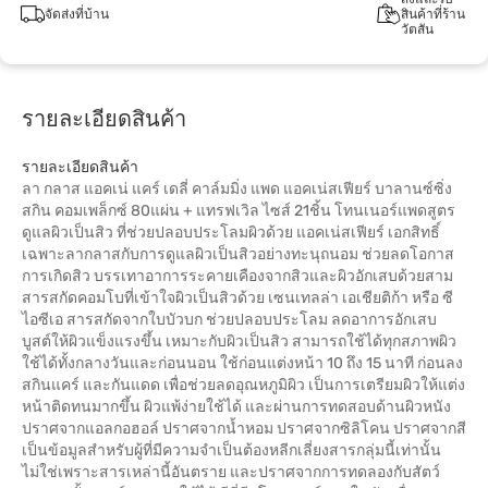
จัดส่งที่บ้าน
สินค้าที่ร้าน
วัตสัน
รายละเอียดสินค้า
รายละเอียดสินค้า
ลา กลาส แอคเน่ แคร์ เดลี่ คาล์มมิ่ง แพด แอคเน่สเฟียร์ บาลานซ์ซิ่ง
สกิน คอมเพล็กซ์ 80แผ่น + แทรฟเวิล ไซส์ 21ชิ้น โทนเนอร์แพดสูตร
ดูแลผิวเป็นสิว ที่ช่วยปลอบประโลมผิวด้วย แอคเน่สเฟียร์ เอกสิทธิ์
เฉพาะลากลาสกับการดูแลผิวเป็นสิวอย่างทะนุถนอม ช่วยลดโอกาส
การเกิดสิว บรรเทาอาการระคายเคืองจากสิวและผิวอักเสบด้วยสาม
สารสกัดคอมโบที่เข้าใจผิวเป็นสิวด้วย เซนเทลล่า เอเชียติก้า หรือ ซี
ไอซีเอ สารสกัดจากใบบัวบก ช่วยปลอบประโลม ลดอาการอักเสบ
บูสต์ให้ผิวแข็งแรงขึ้น เหมาะกับผิวเป็นสิว สามารถใช้ได้ทุกสภาพผิว
ใช้ได้ทั้งกลางวันและก่อนนอน ใช้ก่อนแต่งหน้า 10 ถึง 15 นาที ก่อนลง
สกินแคร์ และกันแดด เพื่อช่วยลดอุณหภูมิผิว เป็นการเตรียมผิวให้แต่ง
หน้าติดทนมากขึ้น ผิวแพ้ง่ายใช้ได้ และผ่านการทดสอบด้านผิวหนัง
ปราศจากแอลกอฮอล์ ปราศจากน้ำหอม ปราศจากซิลิโคน ปราศจากสี
เป็นข้อมูลสำหรับผู้ที่มีความจำเป็นต้องหลีกเลี่ยงสารกลุ่มนี้เท่านั้น
ไม่ใช่เพราะสารเหล่านี้อันตราย และปราศจากการทดลองกับสัตว์