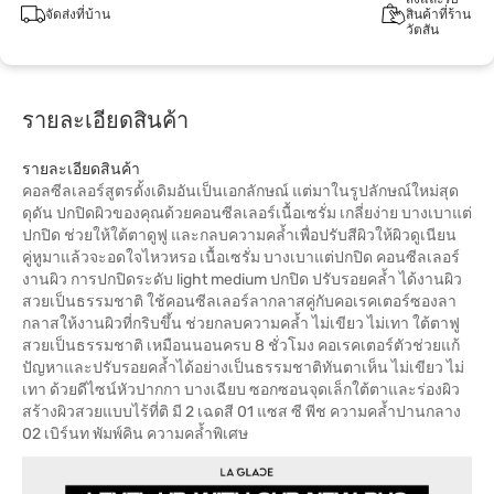
จัดส่งที่บ้าน
สินค้าที่ร้าน
วัตสัน
รายละเอียดสินค้า
รายละเอียดสินค้า
คอลซีลเลอร์สูตรดั้งเดิมอันเป็นเอกลักษณ์ แต่มาในรูปลักษณ์ใหม่สุด
ดุดัน ปกปิดผิวของคุณด้วยคอนซีลเลอร์เนื้อเซรั่ม เกลี่ยง่าย บางเบาแต่
ปกปิด ช่วยให้ใต้ตาดูฟู และกลบความคล้ำเพื่อปรับสีผิวให้ผิวดูเนียน
คู่หูมาแล้วจะอดใจไหวหรอ เนื้อเซรั่ม บางเบาแต่ปกปิด คอนซีลเลอร์
งานผิว การปกปิดระดับ light medium ปกปิด ปรับรอยคล้ำ ได้งานผิว
สวยเป็นธรรมชาติ ใช้คอนซีลเลอร์ลากลาสคู่กับคอเรคเตอร์ซองลา
กลาสให้งานผิวที่กริบขึ้น ช่วยกลบความคล้ำ ไม่เขียว ไม่เทา ใต้ตาฟู
สวยเป็นธรรมชาติ เหมือนนอนครบ 8 ชั่วโมง คอเรคเตอร์ตัวช่วยแก้
ปัญหาและปรับรอยคล้ำได้อย่างเป็นธรรมชาติทันตาเห็น ไม่เขียว ไม่
เทา ด้วยดีไซน์หัวปากกา บางเฉียบ ซอกซอนจุดเล็กใต้ตาและร่องผิว
สร้างผิวสวยแบบไร้ที่ติ มี 2 เฉดสี 01 แซส ซี พีช ความคล้ำปานกลาง
02 เบิร์นท พัมพ์คิน ความคล้ำพิเศษ