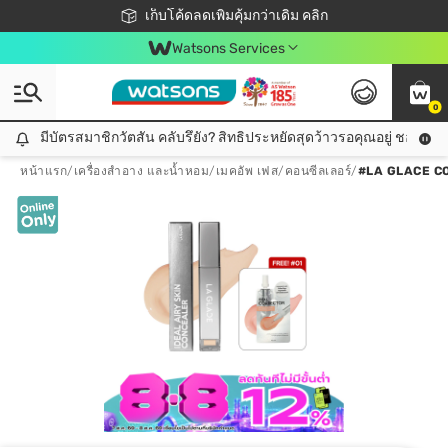
ชอปออนไลน์ครั้งแรก ลดเพิ่มจุก ๆ 10%! 🎉
เก็บโค้ดลดเพิ่มคุ้มกว่าเดิม คลิก
สมาชิกวัตสัน คลับดียังไง?
📦ส่งฟรี! เมื่อชอป 499฿
Watsons Services
0
มีบัตรสมาชิกวัตสัน คลับรึยัง? สิทธิประหยัดสุดว้าวรอคุณอยู่ ชอปคุ้มกว
มีบัตรสมาชิกวัตสัน คลับรึยัง? สิทธิประหยัดสุดว้าวรอคุณอยู่ ชอปคุ้มกว่าเดิม คลิก!
หน้าแรก
/
เครื่องสำอาง และน้ำหอม
/
เมคอัพ เฟส
/
คอนซีลเลอร์
/
#LA GLACE C