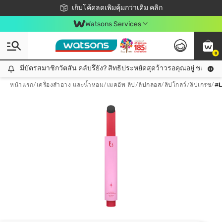
ชอปออนไลน์ครั้งแรก ลดเพิ่มจุก ๆ 10%! 🎉
เก็บโค้ดลดเพิ่มคุ้มกว่าเดิม คลิก
สมาชิกวัตสัน คลับดียังไง?
📦ส่งฟรี! เมื่อชอป 499฿
Watsons Services
0
มีบัตรสมาชิกวัตสัน คลับรึยัง? สิทธิประหยัดสุดว้าวรอคุณอยู่ ชอปคุ้มกว
มีบัตรสมาชิกวัตสัน คลับรึยัง? สิทธิประหยัดสุดว้าวรอคุณอยู่ ชอปคุ้มกว่าเดิม คลิก!
หน้าแรก
/
เครื่องสำอาง และน้ำหอม
/
เมคอัพ ลิป
/
ลิปกลอส/ลิปโกลว์/ลิปเกรซ
/
#L