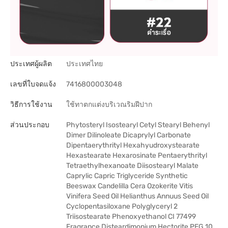
ประเทศผู้ผลิต
ประเทศไทย
เลขที่ใบจดแจ้ง
7416800003048
วิธีการใช้งาน
ใช้ทาตกแต่งบริเวณริมฝีปาก
ส่วนประกอบ
Phytosteryl Isostearyl Cetyl Stearyl Behenyl
Dimer Dilinoleate Dicaprylyl Carbonate
Dipentaerythrityl Hexahyudroxystearate
Hexastearate Hexarosinate Pentaerythrityl
Tetraethylhexanoate Diisostearyl Malate
Caprylic Capric Triglyceride Synthetic
Beeswax Candelilla Cera Ozokerite Vitis
Vinifera Seed Oil Helianthus Annuus Seed Oil
Cyclopentasiloxane Polyglyceryl 2
Triisostearate Phenoxyethanol CI 77499
Fragrance Disteardimonium Hectorite PEG 10