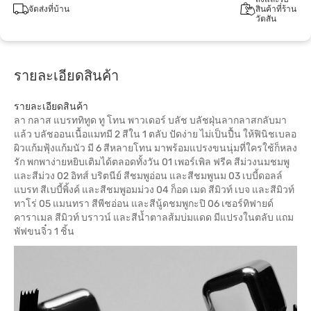
จัดส่งที่บ้าน
สินค้าที่ร้าน
วัตสัน
รายละเอียดสินค้า
รายละเอียดสินค้า
ลา กลาส แบรททิทูด ทู โทน พาวเดอร์ บลัช บลัชฝุ่นลากลาสกลับมา
แล้ว บลัชออนเนื้อแมทมี 2 สีใน 1 ตลับ ปัดง่าย ไม่เป็นปื้น ให้ฟินิชเบลอ
ผิวแก้มฟุ้งแก้มนัว มี 6 สีหลายโทน มาพร้อมแปรงขนนุ่มที่ใครใช้ก็หลง
รัก พกพาง่ายหยิบเติมได้ตลอดทั้งวัน 01 เพอร์เพิล ฟรีค สีม่วงนมชมพู
และสีม่วง 02 อิทส์ บริตนีย์ สีชมพูอ่อน และสีชมพูนม 03 เบบี้ดอลล์
แบรท สีเบบี้พิ้งค์ และสีชมพูอมม่วง 04 ก็อด เมด สีมิวท์ เบจ และสีมิวท์
ทาโร่ 05 แมนทรา สีพีชอ่อน และสีนู้ดชมพูกะปิ 06 เซอร์ทิฟายด์
คาราเมล สีมิวท์ บราวน์ และสีน้ำตาลส้มบ่มแดด มีแปรงในตลับ แถม
พัฟขนจิ๋ว 1 ชิ้น