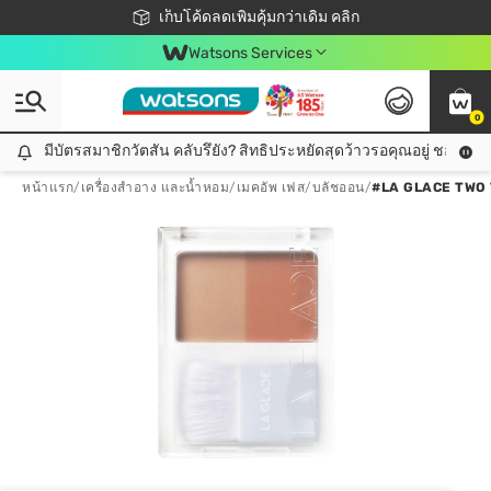
ชอปออนไลน์ครั้งแรก ลดเพิ่มจุก ๆ 10%! 🎉
เก็บโค้ดลดเพิ่มคุ้มกว่าเดิม คลิก
สมาชิกวัตสัน คลับดียังไง?
📦ส่งฟรี! เมื่อชอป 499฿
Watsons Services
0
มีบัตรสมาชิกวัตสัน คลับรึยัง? สิทธิประหยัดสุดว้าวรอคุณอยู่ ชอปคุ้มกว
มีบัตรสมาชิกวัตสัน คลับรึยัง? สิทธิประหยัดสุดว้าวรอคุณอยู่ ชอปคุ้มกว่าเดิม คลิก!
หน้าแรก
/
เครื่องสำอาง และน้ำหอม
/
เมคอัพ เฟส
/
บลัชออน
/
#LA GLACE TWO 