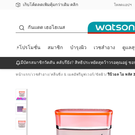
เก็บโค้ดลดเพิ่มคุ้มกว่าเดิม คลิก
ชอปออนไลน์ครั้งแรก ลดเพิ่มจุก ๆ 10%! 🎉
📦ส่งฟรี! เมื่อชอป 499฿
สมาชิกวัตสัน คลับดียังไง?
โหลดแอปฯ
กันแดด
กันแดด เฮอไฮเนส
⚡โปรโมชั่น
สมาชิก
บำรุงผิว
เวชสำอาง
ดูแลส
มีบัตรสมาชิกวัตสัน คลับรึยัง? สิทธิประหยัดสุดว้าวรอคุณอยู่ ชอป
หน้าแรก
/
เวชสำอาง
/
คลีนซิ่ง & เมคอัพรีมูฟเวอร์
/
ขัดผิว
/
รีนีวอล ไอ พลัส 