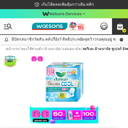
ชอปออนไลน์ครั้งแรก ลดเพิ่มจุก ๆ 10%! 🎉
เก็บโค้ดลดเพิ่มคุ้มกว่าเดิม คลิก
สมาชิกวัตสัน คลับดียังไง?
📦ส่งฟรี! เมื่อชอป 499฿
Watsons Services
0
มีบัตรสมาชิกวัตสัน คลับรึยัง? สิทธิประหยัดสุดว้าวรอคุณอยู่ ชอปคุ้มกว
มีบัตรสมาชิกวัตสัน คลับรึยัง? สิทธิประหยัดสุดว้าวรอคุณอยู่ ชอปคุ้มกว่าเดิม คลิก!
หน้าแรก
/
ของใช้ส่วนตัว
/
ผ้าอนามัย/แผ่นอนามัย
/
ลอริเอะ ผ้าอนามัย ซูเปอร์ อัล