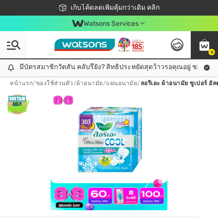
ชอปออนไลน์ครั้งแรก ลดเพิ่มจุก ๆ 10%! 🎉
เก็บโค้ดลดเพิ่มคุ้มกว่าเดิม คลิก
สมาชิกวัตสัน คลับดียังไง?
📦ส่งฟรี! เมื่อชอป 499฿
Watsons Services
0
มีบัตรสมาชิกวัตสัน คลับรึยัง? สิทธิประหยัดสุดว้าวรอคุณอยู่ ชอปคุ้มกว
มีบัตรสมาชิกวัตสัน คลับรึยัง? สิทธิประหยัดสุดว้าวรอคุณอยู่ ชอปคุ้มกว่าเดิม คลิก!
หน้าแรก
/
ของใช้ส่วนตัว
/
ผ้าอนามัย/แผ่นอนามัย
/
ลอรีเอะ ผ้าอนามัย ซูเปอร์ อัล