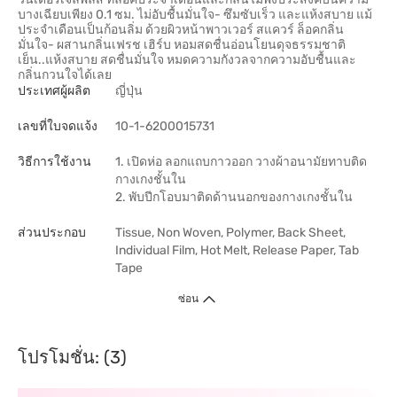
บางเฉียบเพียง 0.1 ซม. ไม่อับชื้นมั่นใจ- ซึมซับเร็ว และแห้งสบาย แม้
ประจำเดือนเป็นก้อนลิ่ม ด้วยผิวหน้าพาวเวอร์ สแควร์ ล็อคกลิ่น
มั่นใจ- ผสานกลิ่นเฟรช เฮิร์บ หอมสดชื่นอ่อนโยนดุจธรรมชาติ
เย็น..แห้งสบาย สดชื่นมั่นใจ หมดความกังวลจากความอับชื้นและ
กลิ่นกวนใจได้เลย
ประเทศผู้ผลิต
ญี่ปุ่น
เลขที่ใบจดแจ้ง
10-1-6200015731
วิธีการใช้งาน
1. เปิดห่อ ลอกแถบกาวออก วางผ้าอนามัยทาบติด
กางเกงชั้นใน
2. พับปีกโอบมาติดด้านนอกของกางเกงชั้นใน
ส่วนประกอบ
Tissue, Non Woven, Polymer, Back Sheet,
Individual Film, Hot Melt, Release Paper, Tab
Tape
ซ่อน
โปรโมชั่น: (3)