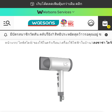
ชอปออนไลน์ครั้งแรก ลดเพิ่มจุก ๆ 10%! 🎉
เก็บโค้ดลดเพิ่มคุ้มกว่าเดิม คลิก
สมาชิกวัตสัน คลับดียังไง?
📦ส่งฟรี! เมื่อชอป 499฿
Watsons Services
0
มีบัตรสมาชิกวัตสัน คลับรึยัง? สิทธิประหยัดสุดว้าวรอคุณอยู่ ชอปคุ้มกว
มีบัตรสมาชิกวัตสัน คลับรึยัง? สิทธิประหยัดสุดว้าวรอคุณอยู่ ชอปคุ้มกว่าเดิม คลิก!
หน้าแรก
/
ไลฟ์สไตล์
/
ของใช้ในครัวเรือน
/
เครื่องใช้ไฟฟ้าในบ้าน
/
เลอซาช่า ไดร์