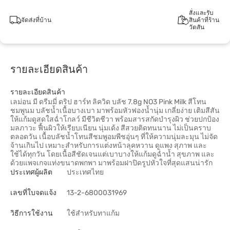
สั่งและรับ
จัดส่งที่บ้าน
สินค้าที่ร้าน
วัตสัน
รายละเอียดสินค้า
รายละเอียดสินค้า
เลม่อน มี ดรีมมี่ ดริป ฮาร์ท ลิควิด บลัช 7.8g NO3 Pink Milk สีโทน
ชมพูนม บลัชน้ำเนื้อบางเบา มาพร้อมหัวฟองน้ำนุ่ม เกลี่ยง่าย เติมสีสัน
ให้แก้มดูสดใสฉ่ำโกลว์ มีชีวิตชีวา พร้อมสารสกัดบำรุงผิว ช่วยปกป้อง
มลภาวะ ฟื้นผิวให้เรียบเนียน นุ่มเด้ง สีสวยติดทนนาน ไม่เป็นคราบ
ตลอดวัน เนื้อบลัชน้ำโทนสีชมพูอมพีชอุ่นๆ ที่ให้ความนุ่มละมุน ไม่จัด
จ้านเกินไป เหมาะสำหรับการแต่งหน้าลุคหวาน ดูแพง สุภาพ และ
ใช้ได้ทุกวัน โดยเนื้อสีชัดเจนแต่เบาบางให้แก้มดูฉ่ำน้ำ สุขภาพ และ
ด้วยแพจเกจแท่งขนาดพกพา มาพร้อมฝาปิดรูปหัวใจที่สุดแสนน่ารัก
ประเทศผู้ผลิต
ประเทศไทย
เลขที่ใบจดแจ้ง
13-2-6800031969
วิธีการใช้งาน
ใช้สำหรับทาแก้ม