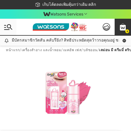
ชอปออนไลน์ครั้งแรก ลดเพิ่มจุก ๆ 10%! 🎉
เก็บโค้ดลดเพิ่มคุ้มกว่าเดิม คลิก
สมาชิกวัตสัน คลับดียังไง?
📦ส่งฟรี! เมื่อชอป 499฿
Watsons Services
0
มีบัตรสมาชิกวัตสัน คลับรึยัง? สิทธิประหยัดสุดว้าวรอคุณอยู่ ชอปคุ้มกว
มีบัตรสมาชิกวัตสัน คลับรึยัง? สิทธิประหยัดสุดว้าวรอคุณอยู่ ชอปคุ้มกว่าเดิม คลิก!
หน้าแรก
/
เครื่องสำอาง และน้ำหอม
/
เมคอัพ เฟส
/
บลัชออน
/
เลม่อน มี ดรีมมี่ ดร