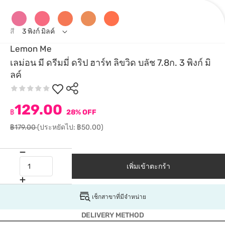
สี
3 พิงก์ มิลค์
Lemon Me
เลม่อน มี ดรีมมี่ ดริป ฮาร์ท ลิขวิด บลัช 7.8ก. 3 พิงก์ มิ
ลค์
129.00
฿
28% OFF
฿179.00
(ประหยัดไป: ฿50.00)
เพิ่มเข้าตะกร้า
เช็กสาขาที่มีจำหน่าย
DELIVERY METHOD