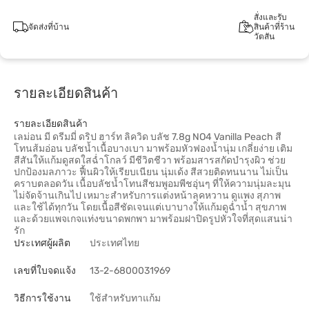
สั่งและรับ
จัดส่งที่บ้าน
สินค้าที่ร้าน
วัตสัน
รายละเอียดสินค้า
รายละเอียดสินค้า
เลม่อน มี ดรีมมี่ ดริป ฮาร์ท ลิควิด บลัช 7.8g NO4 Vanilla Peach สี
โทนส้มอ่อน บลัชน้ำเนื้อบางเบา มาพร้อมหัวฟองน้ำนุ่ม เกลี่ยง่าย เติม
สีสันให้แก้มดูสดใสฉ่ำโกลว์ มีชีวิตชีวา พร้อมสารสกัดบำรุงผิว ช่วย
ปกป้องมลภาวะ ฟื้นผิวให้เรียบเนียน นุ่มเด้ง สีสวยติดทนนาน ไม่เป็น
คราบตลอดวัน เนื้อบลัชน้ำโทนสีชมพูอมพีชอุ่นๆ ที่ให้ความนุ่มละมุน
ไม่จัดจ้านเกินไป เหมาะสำหรับการแต่งหน้าลุคหวาน ดูแพง สุภาพ
และใช้ได้ทุกวัน โดยเนื้อสีชัดเจนแต่เบาบางให้แก้มดูฉ่ำน้ำ สุขภาพ
และด้วยแพจเกจแท่งขนาดพกพา มาพร้อมฝาปิดรูปหัวใจที่สุดแสนน่า
รัก
ประเทศผู้ผลิต
ประเทศไทย
เลขที่ใบจดแจ้ง
13-2-6800031969
วิธีการใช้งาน
ใช้สำหรับทาแก้ม