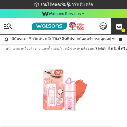
ชอปออนไลน์ครั้งแรก ลดเพิ่มจุก ๆ 10%! 🎉
เก็บโค้ดลดเพิ่มคุ้มกว่าเดิม คลิก
สมาชิกวัตสัน คลับดียังไง?
📦ส่งฟรี! เมื่อชอป 499฿
Watsons Services
0
มีบัตรสมาชิกวัตสัน คลับรึยัง? สิทธิประหยัดสุดว้าวรอคุณอยู่ ชอปคุ้มกว
มีบัตรสมาชิกวัตสัน คลับรึยัง? สิทธิประหยัดสุดว้าวรอคุณอยู่ ชอปคุ้มกว่าเดิม คลิก!
หน้าแรก
/
เครื่องสำอาง และน้ำหอม
/
เมคอัพ เฟส
/
บลัชออน
/
เลม่อน มี ดรีมมี่ ดร