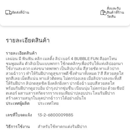
สั่งและรับ
จัดส่งที่บ้าน
สินค้าที่ร้าน
วัตสัน
รายละเอียดสินค้า
รายละเอียดสินค้า
เลม่อน มี ฟันฟัน คลิก เมลติ้ง ลิป เบอร์ 4 BUBBLE FUN สีออกโทน
ชมพูอมส้ม ตัวลิปเป็นแบบพกกา ใช้กดคลิกๆเพื่อปรับให้แท่งลิปออกมา
ใช้งานสะดวก แท่งขนาดพกพา เป็นลิปบาล์ม สีสวยชัด ทาแล้วปาก
สวยฉ่ำวาว ทำให้ริมฝีปากดูสุขภาพดี ซึ่งทำมาทั้งหมด 7 สี สีสวยสดใส
ทุกสีเลย เม็ดสีแน่น ทาแล้วติดทน ไม่ตกร่องเลย เมื่อลิปจางลงจะทิ้งสี
ให้ริมฝีปาก ลิปกดสุดชิค ยิ่งคลิกยิ่งทา ปากยิ่งฉ่ำ มอบสีสวยสดใส
พร้อมริมฝีปากดูอวบอิ่ม บำรุงปากชุ่มชื่น เนียนนุ่ม ไม่ตกร่อง ด้วยเชียบั
ตเตอร์ ผสานสารสกัดจากรากเจนเทียน่าปลอบประโลมริมฝีปาก
สร้างความสนุกในลุคปากฉํ่าวาวได้อย่างมั่นใจ
ประเทศผู้ผลิต
ประเทศไทย
เลขที่ใบจดแจ้ง
13-2-6800009885
วิธีการใช้งาน
สำหรับใช้ทาตกแต่งริมฝีปาก