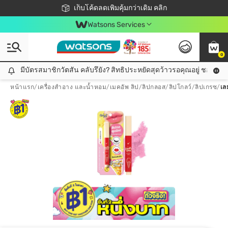
ชอปออนไลน์ครั้งแรก ลดเพิ่มจุก ๆ 10%! 🎉
เก็บโค้ดลดเพิ่มคุ้มกว่าเดิม คลิก
สมาชิกวัตสัน คลับดียังไง?
📦ส่งฟรี! เมื่อชอป 499฿
Watsons Services
0
มีบัตรสมาชิกวัตสัน คลับรึยัง? สิทธิประหยัดสุดว้าวรอคุณอยู่ ชอปคุ้มกว
มีบัตรสมาชิกวัตสัน คลับรึยัง? สิทธิประหยัดสุดว้าวรอคุณอยู่ ชอปคุ้มกว่าเดิม คลิก!
หน้าแรก
/
เครื่องสำอาง และน้ำหอม
/
เมคอัพ ลิป
/
ลิปกลอส/ลิปโกลว์/ลิปเกรซ
/
เล