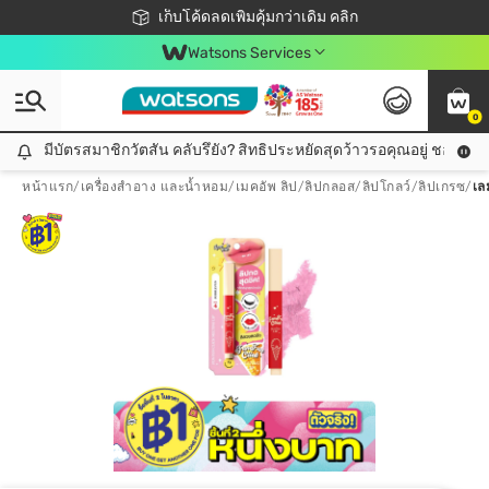
ชอปออนไลน์ครั้งแรก ลดเพิ่มจุก ๆ 10%! 🎉
เก็บโค้ดลดเพิ่มคุ้มกว่าเดิม คลิก
สมาชิกวัตสัน คลับดียังไง?
📦ส่งฟรี! เมื่อชอป 499฿
Watsons Services
0
มีบัตรสมาชิกวัตสัน คลับรึยัง? สิทธิประหยัดสุดว้าวรอคุณอยู่ ชอปคุ้มกว
มีบัตรสมาชิกวัตสัน คลับรึยัง? สิทธิประหยัดสุดว้าวรอคุณอยู่ ชอปคุ้มกว่าเดิม คลิก!
หน้าแรก
/
เครื่องสำอาง และน้ำหอม
/
เมคอัพ ลิป
/
ลิปกลอส/ลิปโกลว์/ลิปเกรซ
/
เลม