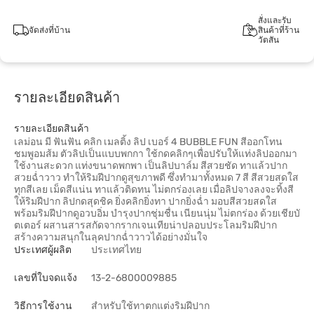
สั่งและรับ
จัดส่งที่บ้าน
สินค้าที่ร้าน
วัตสัน
รายละเอียดสินค้า
รายละเอียดสินค้า
เลม่อน มี ฟันฟัน คลิก เมลติ้ง ลิป เบอร์ 4 BUBBLE FUN สีออกโทน
ชมพูอมส้ม ตัวลิปเป็นแบบพกกา ใช้กดคลิกๆเพื่อปรับให้แท่งลิปออกมา
ใช้งานสะดวก แท่งขนาดพกพา เป็นลิปบาล์ม สีสวยชัด ทาแล้วปาก
สวยฉ่ำวาว ทำให้ริมฝีปากดูสุขภาพดี ซึ่งทำมาทั้งหมด 7 สี สีสวยสดใส
ทุกสีเลย เม็ดสีแน่น ทาแล้วติดทน ไม่ตกร่องเลย เมื่อลิปจางลงจะทิ้งสี
ให้ริมฝีปาก ลิปกดสุดชิค ยิ่งคลิกยิ่งทา ปากยิ่งฉ่ำ มอบสีสวยสดใส
พร้อมริมฝีปากดูอวบอิ่ม บำรุงปากชุ่มชื่น เนียนนุ่ม ไม่ตกร่อง ด้วยเชียบั
ตเตอร์ ผสานสารสกัดจากรากเจนเทียน่าปลอบประโลมริมฝีปาก
สร้างความสนุกในลุคปากฉํ่าวาวได้อย่างมั่นใจ
ประเทศผู้ผลิต
ประเทศไทย
เลขที่ใบจดแจ้ง
13-2-6800009885
วิธีการใช้งาน
สำหรับใช้ทาตกแต่งริมฝีปาก