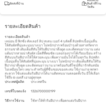
สั่งและรับ
จัดส่งที่บ้าน
สินค้าที่ร้าน
วัตสัน
รายละเอียดสินค้า
รายละเอียดสินค้า
เลม่อน มี ฟิกซิ่ง คัลเลอร์ ลิป สเตน เบอร์ 4 บลัดดี้ ลิปสติกเนื้อนุ่มลื่น
ให้สัมผัสที่นุ่มละมุนบางเบา ไม่หนักปาก พร้อมบำรุงด้วยสาสกัดจาก
ธรรมชาติ เติมเต็มสีสันให้ริมฝีปากน่าดึงดูด และติดทนยาวนาน แต่ง
แต้มปากสวยน่าสัมผัส เม็ดสีที่คมชัด เบลอร่องปากได้เรียบเนียน สร้าง
สีสันบนริมฝีปากให้ให้สวยละมุน เพิ่มความมั่นใจได้ในทุกวัน ลิปสติก
เนื้อนุ่มลื่นให้สัมผัสที่นุ่มละมุน บางเบา ไม่หนักปาก เติมเต็มสีสันให้ริม
ฝีปากน่าดึงดูด และติดทนยาวนาน มาพร้อมกับดีไซน์ที่น่ารักทันสมัย
ไม่เหมือนใคร เหมาะสำหรับผู้ที่ชื่นชอบของสะสม ใช้งานง่าย พกพา
สะดวก ใช้แต่งแต้มริมฝีปากได้นานติดทนนานตลอดทั้งวัน มีให้เลือก
ใช้ถึง 6 เฉดสี เอาอยู่ทุกลุค
ประเทศผู้ผลิต
ประเทศจีน
เลขที่ใบจดแจ้ง
1326700000199
วิธีการใช้งาน
ใช้ทาให้ทั่วริมฝีปาก เพื่อตกแต่งริมฝีปาก