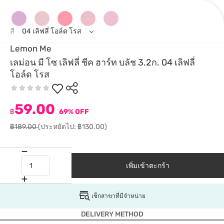
สี
04 เลิฟลี่ โอล์ด โรส
Lemon Me
เลม่อน มี โซ เลิฟลี่ ชีค ฮาร์ท บลัช 3.2ก. 04 เลิฟลี่
โอล์ด โรส
59.00
฿
69% OFF
฿189.00
(ประหยัดไป: ฿130.00)
เพิ่มเข้าตะกร้า
เช็กสาขาที่มีจำหน่าย
DELIVERY METHOD