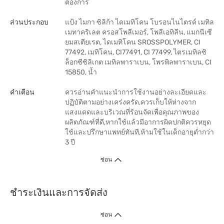
ต้องการ
ส่วนประกอบ
แป้ง ไมกา ซิลิก้า ไดเมทิโคน โบรอนไนไตรด์ เมทิล
เมทาคริเลต ครอสโพลีเมอร์, โพลีเอทิลีน, แมกนีเซี
ยมสเตียเรต, ไดเมทิโคน SROSSPOLYMER, CI
77492, เมทิโคน, CI77491, CI 77499, ไตรเมทิลซิ
ล็อกซีซิลิเกต เมทิลพาราเบน, โพรพิลพาราเบน, CI
15850, น้ำ
คำเตือน
ควรอ่านคำแนะนำการใช้งานอย่างละเอียดและ
ปฏิบัติตามอย่างเคร่งครัด,ควรเก็บให้ห่างจาก
แสงแดดและบริเวณที่ร้อนจัดเพื่อคุณภาพของ
ผลิตภัณฑ์ที่ดี,หากใช้แล้วมีอาการผิดปกติควรหยุด
ใช้และปรึกษาแพทย์ทันที,ห้ามใช้ในเด็กอายุต่ำกว่า
3 ปี
ซ่อน
ชำระเงินและการจัดส่ง
ซ่อน