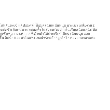
โทนสีแดงเข้ม ลิปแมตต์ เนื้อมูส เนียนเนียนนุ่ม บางเบา เกลี่ยง่าย 2
วยสดชัด ติดทนนานตลอดทั้งวัน เบลอร่องปากในเรียบเนียนสนิท อัด
และซันฟลาวเวอร์ ออย ที่ช่วยทำให้ปากเรียบเนียน เนียนนุ่ม และ
ุ่มชื้น อิ่มน้ำ และมาในแพตเกจน่ารักคล้ายลูกโยโย่ สะดวกพกพาและ