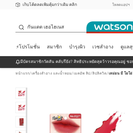
เก็บโค้ดลดเพิ่มคุ้มกว่าเดิม คลิก
ชอปออนไลน์ครั้งแรก ลดเพิ่มจุก ๆ 10%! 🎉
📦ส่งฟรี! เมื่อชอป 499฿
สมาชิกวัตสัน คลับดียังไง?
โหลดแอปฯ
กันแดด
กันแดด เฮอไฮเนส
⚡โปรโมชั่น
สมาชิก
บำรุงผิว
เวชสำอาง
ดูแลส
มีบัตรสมาชิกวัตสัน คลับรึยัง? สิทธิประหยัดสุดว้าวรอคุณอยู่ ชอป
หน้าแรก
/
เครื่องสำอาง และน้ำหอม
/
เมคอัพ ลิป
/
ลิปลิควิด
/
เลม่อน มี โยโย่