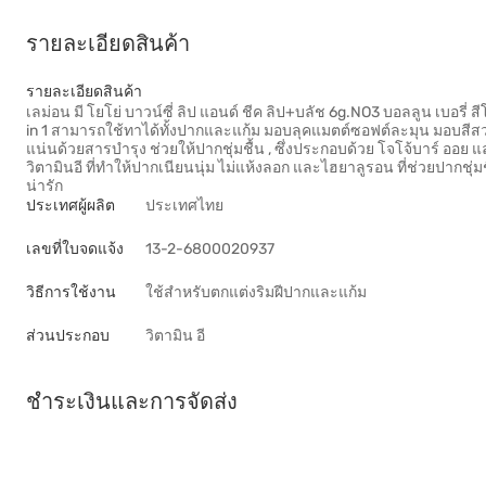
รายละเอียดสินค้า
รายละเอียดสินค้า
เลม่อน มี โยโย่ บาวน์ซี่ ลิป แอนด์ ชีค ลิป+บลัช 6g.NO3 บอลลูน เบอรี่ สี
in 1 สามารถใช้ทาได้ทั้งปากและแก้ม มอบลุคแมตต์ซอฟต์ละมุน มอบสีส
แน่นด้วยสารบำรุง ช่วยให้ปากชุ่มชื้น , ซึ่งประกอบด้วย โจโจ้บาร์ ออย 
วิตามินอี ที่ทำให้ปากเนียนนุ่ม ไม่แห้งลอก และไฮยาลูรอน ที่ช่วยปากช
น่ารัก
ประเทศผู้ผลิต
ประเทศไทย
เลขที่ใบจดแจ้ง
13-2-6800020937
วิธีการใช้งาน
ใช้สำหรับตกแต่งริมฝีปากและแก้ม
ส่วนประกอบ
วิตามิน อี
ชำระเงินและการจัดส่ง