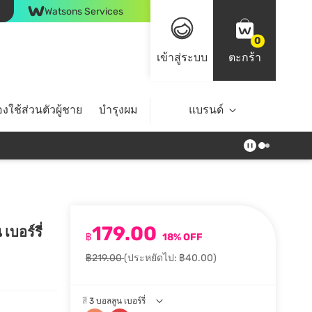
Watsons Services
0
เข้าสู่ระบบ
ตะกร้า
งใช้ส่วนตัวผู้ชาย
บำรุงผม
ไลฟ์สไตล์
แบรนด์
Top Brands
179.00
เบอร์รี่
฿
18% OFF
฿219.00
(ประหยัดไป: ฿40.00)
สี
3 บอลลูน เบอร์รี่