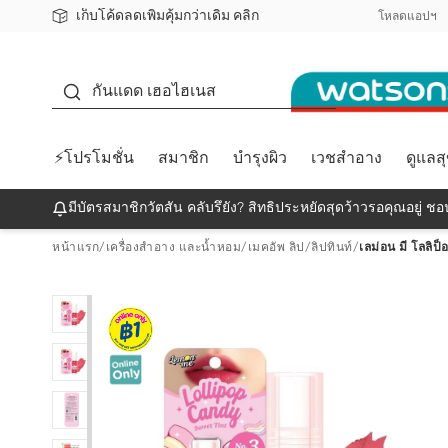
เก็บโค้ดลดเพิ่มคุ้มกว่าเดิม คลิก
ชอปออนไลน์ครั้งแรก ลดเพิ่มจุก ๆ 10%! 🎉
📦ส่งฟรี! เมื่อชอป 499฿
สมาชิกวัตสัน คลับดียังไง?
โหลดแอปฯ
กันแดด
กันแดด เฮอไฮเนส
⚡โปรโมชั่น
สมาชิก
บำรุงผิว
เวชสำอาง
ดูแลส
มีบัตรสมาชิกวัตสัน คลับรึยัง? สิทธิประหยัดสุดว้าวรอคุณอยู่ ชอป
หน้าแรก
/
เครื่องสำอาง และน้ำหอม
/
เมคอัพ ลิป
/
ลิปทินท์
/
เลม่อน มี โลลิป็อ