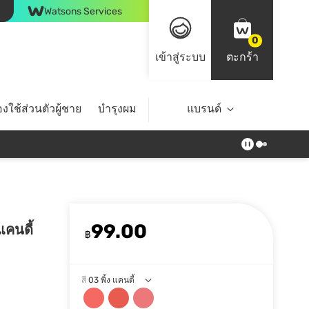
Watsons Services
0
เข้าสู่ระบบ
ตะกร้า
งใช้ส่วนตัวผู้ชาย
บำรุงผม
ไลฟ์สไตล์
แบรนด์
Top Brands
99.00
 แคนดี้
฿
สี
03 พิ้ง แคนดี้