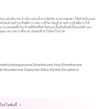
้อแมทท์ ขนาดปริมาณ 3 กรัม แท่งเล็กกะทัดรัด สะดวกพกพา ใช้สำหรับแต่ง
 พร้อมช่วยบำรุงริมฝีปาก เพราะมีวิตามินอี ช่วยบำรุงริมฝีปากให้
 ตลอดทั้งวัน ด้วยสีสันที่สดใสของเนื้อลิปทินต์เนื้อแมทท์ และ
่ตกยุค และเหมาะที่จะสะสมทุกสี ทาได้ทุกโอกาส
methylsilsequioxane,Dimethicone Vinyl,Dimethicone
Vp Hexadecene Copoymer,Silica Silylate,Tocopheryl
์โปรโมชั่นนี้