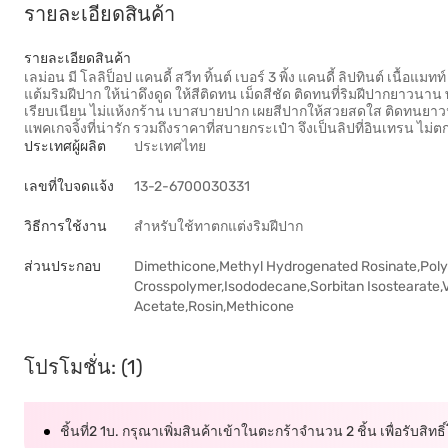
รายละเอียดสินค้า
รายละเอียดสินค้า
เลม่อน มี โลลิป็อป แคนดี้ สวีท ทิ้นต์ เบอร์ 3 พิ้ง แคนดี้ ลิปทินต์ เนื
แต้มริมฝีปาก ให้น่าดึงดูด ให้สีติดทน เม็ดสีชัด ติดทนที่ริมฝีปากยาวนาน
เรียบเนียน ไม่แห้งกร้าน เบาสบายปาก เผยสีปากให้สวยสดใส ติดทนยาวนาน
แพคเกจจิ้งที่น่ารัก รวมถึงราคาที่สบายกระเป๋า จึงเป็นลิปที่อินเทรน ไม
ประเทศผู้ผลิต
ประเทศไทย
เลขที่ใบจดแจ้ง
13-2-6700030331
วิธีการใช้งาน
สำหรับใช้ทาตกแต่งริมฝีปาก
ส่วนประกอบ
Dimethicone,Methyl Hydrogenated Rosinate,Poly
Crosspolymer,Isododecane,Sorbitan Isostearate,
Acetate,Rosin,Methicone
โปรโมชั่น: (1)
ชิ้นที่2 1บ. กรุณาเพิ่มสินค้าเข้าในตะกร้าจำนวน 2 ชิ้น เพื่อรับสิทธิ