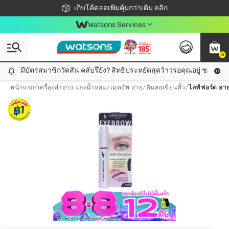
ชอปออนไลน์ครั้งแรก ลดเพิ่มจุก ๆ 10%! 🎉
เก็บโค้ดลดเพิ่มคุ้มกว่าเดิม คลิก
สมาชิกวัตสัน คลับดียังไง?
📦ส่งฟรี! เมื่อชอป 499฿
Watsons Services
0
มีบัตรสมาชิกวัตสัน คลับรึยัง? สิทธิประหยัดสุดว้าวรอคุณอยู่ ชอปคุ้มกว
มีบัตรสมาชิกวัตสัน คลับรึยัง? สิทธิประหยัดสุดว้าวรอคุณอยู่ ชอปคุ้มกว่าเดิม คลิก!
หน้าแรก
/
เครื่องสำอาง และน้ำหอม
/
เมคอัพ อาย
/
ดินสอเขียนคิ้ว
/
ไลฟ์ฟอร์ด อาย