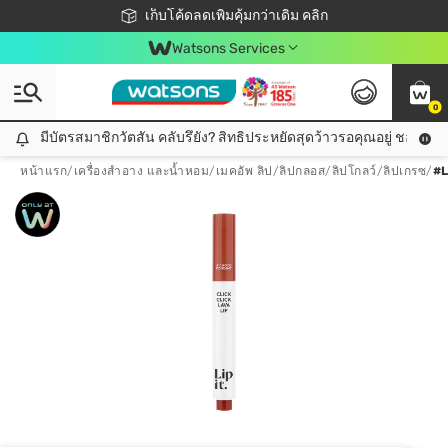
ชอปออนไลน์ครั้งแรก ลดเพิ่มจุก ๆ 10%! 🎉
เก็บโค้ดลดเพิ่มคุ้มกว่าเดิม คลิก
สมาชิกวัตสัน คลับดียังไง?
📦ส่งฟรี! เมื่อชอป 499฿
Watsons Services
0
มีบัตรสมาชิกวัตสัน คลับรึยัง? สิทธิประหยัดสุดว้าวรอคุณอยู่ ชอปคุ้มกว
มีบัตรสมาชิกวัตสัน คลับรึยัง? สิทธิประหยัดสุดว้าวรอคุณอยู่ ชอปคุ้มกว่าเดิม คลิก!
หน้าแรก
/
เครื่องสำอาง และน้ำหอม
/
เมคอัพ ลิป
/
ลิปกลอส/ลิปโกลว์/ลิปเกรซ
/
#L