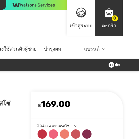
Watsons Services
0
เข้าสู่ระบบ
ตะกร้า
งใช้ส่วนตัวผู้ชาย
บำรุงผม
ไลฟ์สไตล์
แบรนด์
Top Brands
169.00
รสโซ่
฿
สี
04 เรด เอสเพรสโซ่