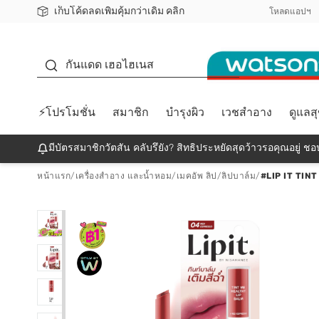
เก็บโค้ดลดเพิ่มคุ้มกว่าเดิม คลิก
ชอปออนไลน์ครั้งแรก ลดเพิ่มจุก ๆ 10%! 🎉
📦ส่งฟรี! เมื่อชอป 499฿
สมาชิกวัตสัน คลับดียังไง?
โหลดแอปฯ
กันแดด
กันแดด เฮอไฮเนส
⚡โปรโมชั่น
สมาชิก
บำรุงผิว
เวชสำอาง
ดูแลส
มีบัตรสมาชิกวัตสัน คลับรึยัง? สิทธิประหยัดสุดว้าวรอคุณอยู่ ชอป
หน้าแรก
/
เครื่องสำอาง และน้ำหอม
/
เมคอัพ ลิป
/
ลิปบาล์ม
/
#LIP IT TIN