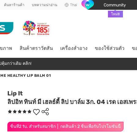
Community
ค้นหาร้านค้า
บทความน่าอ่าน
Thai
ใหม่!!
ุขภาพ
สินค้าตราวัตสัน
เครื่องสำอาง
ของใช้ส่วนตัว
ขอ
คุ้มกว่าเดิม คลิก!
T ME HEALTHY LIP BALM 01
Lip It
ลิปอิท ทินท์ มี เฮลธ์ตี้ ลิป บาล์ม 3ก. 04 เรด เอสเพ
ชิ้นที่2 1บ. สำหรับสมาชิก │ กดสินค้า 2 ชิ้นเพื่อรับโปรโมชันนี้