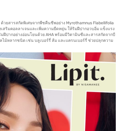
 ด้วยสารสกัดพิเศษจากพืชคืนชีพอย่าง Myrothamnus Flabellifolia
่งเสริมคอลลาเจนและเพิ่มความยืดหยุ่น ให้ริมฝีปากอวบอิ่ม แข็งแรง
ล์ริมฝีปากอย่างอ่อนโยนด้วย AHA พร้อมมีวิตามินซีและสารสกัดจากบี
ไม้หลากชนิด เช่น บลูเบอร์รี่ ส้ม และแครนเบอร์รี่ ช่วยปลุกความ