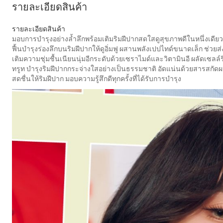
รายละเอียดสินค้า
รายละเอียดสินค้า
มอบการบำรุงอย่างล้ำลึกพร้อมเติมริมฝีปากสดใสดูสุขภาพดีในหนึ่งเดียว
ฟื้นบำรุงร่องลึกบนริมฝีปากให้ดูอิ่มฟู ผสานพลังเปปไทด์ขนาดเล็ก ช่วยส
เติมความชุ่มชื้นเนียนนุ่มอีกระดับด้วยเซราไมด์และวิตามินอี ผลัดเซล
ทรูท บำรุงริมฝีปากกระจ่างใสอย่างเป็นธรรมชาติ อัดแน่นด้วยสารสกัดผล
สดชื่นให้ริมฝีปาก มอบความรู้สึกดีทุกครั้งที่ได้รับการบำรุง