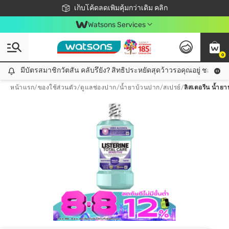
ชอปออนไลน์ครั้งแรก ลดเพิ่มจุก ๆ 10%! 🎉
เก็บโค้ดลดเพิ่มคุ้มกว่าเดิม คลิก
สมาชิกวัตสัน คลับดียังไง?
📦ส่งฟรี! เมื่อชอป 499฿
Watsons Services
0
มีบัตรสมาชิกวัตสัน คลับรึยัง? สิทธิประหยัดสุดว้าวรอคุณอยู่ ชอปคุ้มกว
มีบัตรสมาชิกวัตสัน คลับรึยัง? สิทธิประหยัดสุดว้าวรอคุณอยู่ ชอปคุ้มกว่าเดิม คลิก!
หน้าแรก
/
ของใช้ส่วนตัว
/
ดูแลช่องปาก
/
น้ำยาบ้วนปาก/สเปรย์
/
ลิสเตอรีน น้ำยา