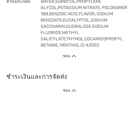
ส่วนประกอบ
WATER,SORBITOL,PROPYLENE
GLYCOL,POTASSIUM NITRATE, POLOXAMER
188,BENZOIC ACID,FLAVOR, SODIUM
BENZOATE,EUCALYPTOL,SODIUM
SACCHARIN,SUCRALOSE,SODIUM
FLUORIDE,METHYL
SALICYLATE,THYMOL,COCAMIDOPROPYL
BETAINE, MENTHOL,CI 42053
ซ่อน
ชำระเงินและการจัดส่ง
ซ่อน