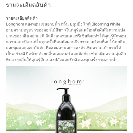
รายละเอียดสินค้า
รายละเอียดสินค้า
Longhom ลองหอม เจลอาบน้ำ กลิ่น บลูมมิ่ง ไวท์ Blooming White
อาบความหรูหราของดอกไม้สีขาวในฤดูร้อนพร้อมสัมผัสถึงความเบ่ง
บานของกลิ่นดอกมะลิ ลิลลี่ กุหลาบและฟรีเซียที่จะทําให้คุณรู้สึกหอม
หวานและมีเสน่ห์ในทุกครั้งที่ลมพัดผ่านผิวกายมาพร้อมท็อปโน้ตกลิ่น
ดอกพุดและออสมันตัส ที่ผสมผสานอย่างลงตัวเพิ่มความเย้ายวนได้
เป็นอย่างดี ปิดท้ายด้วยกลิ่นแอมเบอร์และมัสก์จะช่วยเติมความลุ่มลึก
ที่ปลายกลิ่นให้คุณรู้สึกเปล่งปลั่งและรักตัวเองทุกครั้งยามอาบน้ำ