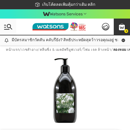
ชอปออนไลน์ครั้งแรก ลดเพิ่มจุก ๆ 10%! 🎉
เก็บโค้ดลดเพิ่มคุ้มกว่าเดิม คลิก
สมาชิกวัตสัน คลับดียังไง?
📦ส่งฟรี! เมื่อชอป 499฿
Watsons Services
0
มีบัตรสมาชิกวัตสัน คลับรึยัง? สิทธิประหยัดสุดว้าวรอคุณอยู่ ชอปคุ้มกว
มีบัตรสมาชิกวัตสัน คลับรึยัง? สิทธิประหยัดสุดว้าวรอคุณอยู่ ชอปคุ้มกว่าเดิม คลิก!
หน้าแรก
/
เวชสำอาง
/
คลีนซิ่ง & เมคอัพรีมูฟเวอร์
/
โฟม เจล ล้างหน้า
/
ลองหอม เจล