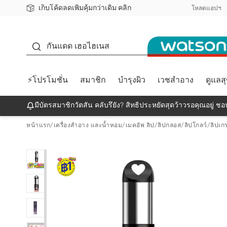
เก็บโค้ดลดเพิ่มคุ้มกว่าเดิม คลิก
ชอปออนไลน์ครั้งแรก ลดเพิ่มจุก ๆ 10%! 🎉
📦ส่งฟรี! เมื่อชอป 499฿
สมาชิกวัตสัน คลับดียังไง?
โหลดแอปฯ
กันแดด
กันแดด เฮอไฮเนส
⚡โปรโมชั่น
สมาชิก
บำรุงผิว
เวชสำอาง
ดูแลส
มีบัตรสมาชิกวัตสัน คลับรึยัง? สิทธิประหยัดสุดว้าวรอคุณอยู่ ชอป
หน้าแรก
/
เครื่องสำอาง และน้ำหอม
/
เมคอัพ ลิป
/
ลิปกลอส/ลิปโกลว์/ลิปเก