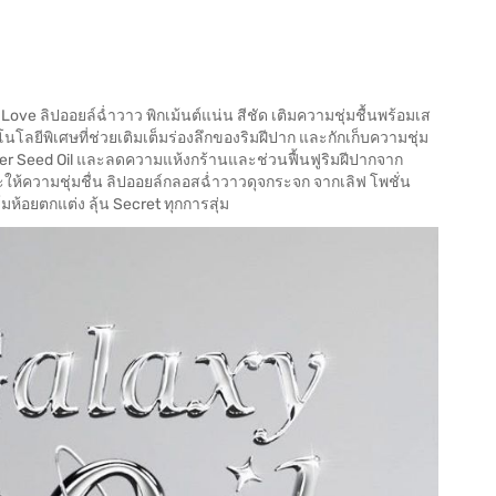
 Love ลิปออยล์ฉ่ำวาว พิกเม้นต์แน่น สีชัด เติมความชุ่มชื้นพร้อมเส
นโลยีพิเศษที่ช่วยเติมเต็มร่องลึกของริมฝีปาก และกักเก็บความชุ่ม
wer Seed Oil และลดความแห้งกร้านและช่วนฟื้นฟูริมฝีปากจาก
ห้ความชุ่มชื่น ลิปออยล์กลอสฉ่ำวาวดุจกระจก จากเลิฟ โพชั่น
ห้อยตกแต่ง ลุ้น Secret ทุกการสุ่ม