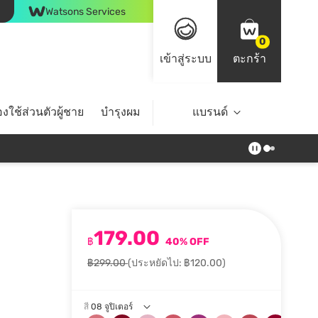
Watsons Services
0
เข้าสู่ระบบ
ตะกร้า
งใช้ส่วนตัวผู้ชาย
บำรุงผม
ไลฟ์สไตล์
แบรนด์
Top Brands
179.00
฿
40% OFF
฿299.00
(ประหยัดไป: ฿120.00)
สี
08 จูปิเตอร์