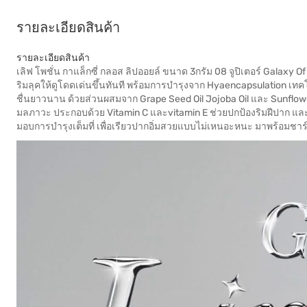
รายละเอียดสินค้า
รายละเอียดสินค้า
เลิฟ โพชั่น กาแล็กซี่ กลอส ลิปออยล์ ขนาด 3กรัม 08 จูปิเตอร์ Galaxy Of
ริมลุคให้ดูโดดเด่นขึ้นทันที พร้อมการบำรุงจาก Hyaencapsulation เทคโ
ชื่นยาวนาน ด้วยส่วนผสมจาก Grape Seed Oil Jojoba Oil และ Sunflo
มลภาวะ ประกอบด้วย Vitamin C และvitamin E ช่วยปกป้องริมฝีปาก และใ
มอบการบำรุงเต็มที่ เพื่อเรียวปากอิ่มสวยแบบไม่เหนอะหนะ มาพร้อมชาร์ม