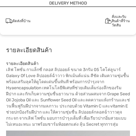
DELIVERY METHOD
สั่งและรับ
จัดส่งที่บ้าน
สินค้าที่ร้าน
วัตสัน
รายละเอียดสินค้า
รายละเอียดสินค้า
เลิฟ โพชั่น กาแล็กซี่ กลอส ลิปออยล์ ขนาด 3กรัม 05 โคโค่ลูนาร์
Galaxy Of Love ลิปออยล์ฉ่ำวาว พิกเม้นต์แน่น สีชัด เติมความชุ่มชื้น
พร้อมเสริมลุคให้ดูโดดเด่นขึ้นทันที พร้อมการบำรุงจาก
Hyaencapsulation เทคโนโลยีพิเศษที่ช่วยเติมเต็มร่องลึกของริม
ฝีปาก และกักเก็บความชุ่มชื่นยาวนาน ด้วยส่วนผสมจาก Grape Seed
Oil Jojoba Oil และ Sunflower Seed Oil และลดความแห้งกร้านและช่
วนฟื้นฟูริมฝีปากจากมลภาวะ ประกอบด้วย Vitamin C และvitamin E
ช่วยปกป้องริมฝีปาก และให้ความชุ่มชื่น ลิปออยล์กลอสฉ่ำวาวดุจ
กระจก จากเลิฟ โพชั่น มอบการบำรุงเต็มที่ เพื่อเรียวปากอิ่มสวยแบบ
ไม่เหนอะหนะ มาพร้อมชาร์มห้อยตกแต่ง ลุ้น Secret ทุกการสุ่ม