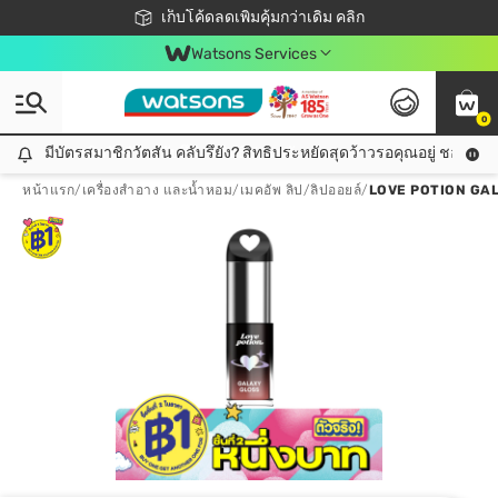
ชอปออนไลน์ครั้งแรก ลดเพิ่มจุก ๆ 10%! 🎉
เก็บโค้ดลดเพิ่มคุ้มกว่าเดิม คลิก
สมาชิกวัตสัน คลับดียังไง?
📦ส่งฟรี! เมื่อชอป 499฿
Watsons Services
0
มีบัตรสมาชิกวัตสัน คลับรึยัง? สิทธิประหยัดสุดว้าวรอคุณอยู่ ชอปคุ้มกว
มีบัตรสมาชิกวัตสัน คลับรึยัง? สิทธิประหยัดสุดว้าวรอคุณอยู่ ชอปคุ้มกว่าเดิม คลิก!
หน้าแรก
/
เครื่องสำอาง และน้ำหอม
/
เมคอัพ ลิป
/
ลิปออยล์
/
LOVE POTION GAL