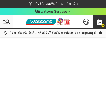
ชอปออนไลน์ครั้งแรก ลดเพิ่มจุก ๆ 10%! 🎉
เก็บโค้ดลดเพิ่มคุ้มกว่าเดิม คลิก
สมาชิกวัตสัน คลับดียังไง?
📦ส่งฟรี! เมื่อชอป 499฿
Watsons Services
0
มีบัตรสมาชิกวัตสัน คลับรึยัง? สิทธิประหยัดสุดว้าวรอคุณอยู่ ชอปคุ้มกว
มีบัตรสมาชิกวัตสัน คลับรึยัง? สิทธิประหยัดสุดว้าวรอคุณอยู่ ชอปคุ้มกว่าเดิม คลิก!