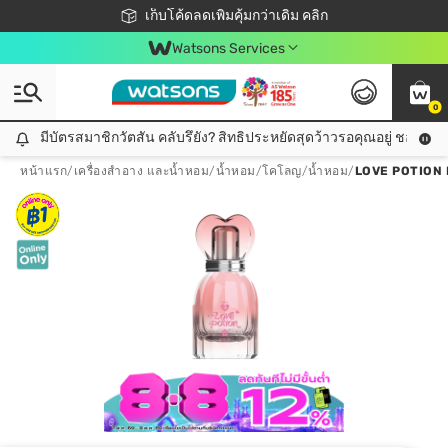
ชอปออนไลน์ครั้งแรก ลดเพิ่มจุก ๆ 10%! 🎉
เก็บโค้ดลดเพิ่มคุ้มกว่าเดิม คลิก
สมาชิกวัตสัน คลับดียังไง?
📦ส่งฟรี! เมื่อชอป 499฿
Watsons Services
0
มีบัตรสมาชิกวัตสัน คลับรึยัง? สิทธิประหยัดสุดว้าวรอคุณอยู่ ชอปคุ้มกว
มีบัตรสมาชิกวัตสัน คลับรึยัง? สิทธิประหยัดสุดว้าวรอคุณอยู่ ชอปคุ้มกว่าเดิม คลิก!
หน้าแรก
/
เครื่องสำอาง และน้ำหอม
/
น้ำหอม/โคโลญ
/
น้ำหอม
/
LOVE POTION 