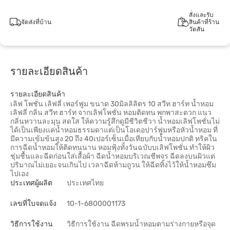
สั่งและรับ
จัดส่งที่บ้าน
สินค้าที่ร้าน
วัตสัน
รายละเอียดสินค้า
รายละเอียดสินค้า
เลิฟ โพชั่น เลิฟลี่ เพอร์ฟูม ขนาด 30มิลลิลิตร 10 สวีท ฮาร์ท น้ำหอม
เลิฟลี่ กลิ่น สวีท ฮาร์ท จากเลิฟโพชั่น หอมติดทน พกพาสะดวก แนว
กลิ่นหวานละมุน สดใส ให้ความรู้สึกดูมีชีวิตชีวา น้ำหอมเลิฟโพชั่นไม่
ได้เป็นเพียงแค่น้ำหอมธรรมดาแต่เป็นโอเดอปาร์ฟูมหรือหัวน้ำหอม ที่
มีความเข้มข้นสูง 20 ถึง 40เปอร์เซ็นเมื่อเทียบกับน้ำหอมปกติ ทริคใน
การฉีดน้ำหอมให้ติดทนนาน หอมฟุ้งทั้งวันฉบับบเลิฟโพชั่น ทำให้ผิว
ชุ่มชื้นและฉีดก่อนใส่เสื้อผ้า ฉีดน้ำหอมบริเวณชีพจร ฉีดลงบนผิวแต่
ปริมาณไม่เยอะจนเกินไป เวลาฉีดห้ามถูวน ให้ฉีดทิ้งไว้ให้น้ำหอมซึม
ไปเอง
ประเทศผู้ผลิต
ประเทศไทย
เลขที่ใบจดแจ้ง
10-1-6800001173
วิธีการใช้งาน
วิธีการใช้งาน ฉีดพรมน้ำหอมตามร่างกายหรือจุด