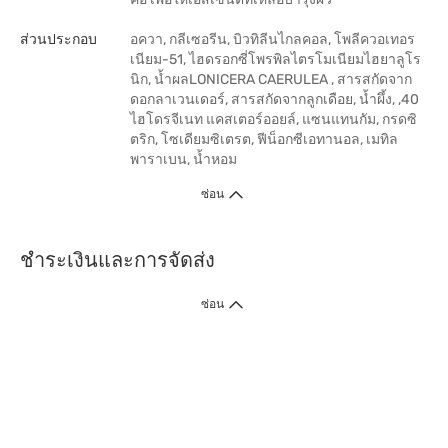
ส่วนประกอบ
อควา, กลีเซอรีน, บิวทิลีนไกลคอล, โพลีควอเทอร
เนียม-51, ไฮดรอกซี่โพรพิลไตรโมเนียมไฮยาลูโร
นิก, น้ำผลLONICERA CAERULEA , สารสกัดจาก
ดอกลาเวนเดอร์, สารสกัดจากลูกเดือย, น้ำผึ้ง, ,40
ไฮโดรจีเนท แคสเตอร์ออยล์, แซนแทนกัม, กรดซิ
ตริก, โซเดียมซิเตรต, ฟีน็อกซีเอทานอล, เมทิล
พาราเบน, น้ำหอม
ซ่อน
ชำระเงินและการจัดส่ง
ซ่อน