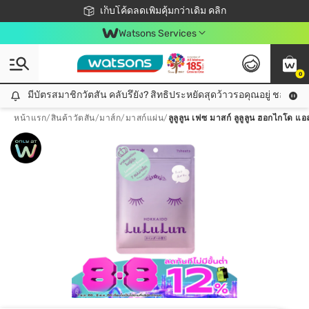
ชอปออนไลน์ครั้งแรก ลดเพิ่มจุก ๆ 10%! 🎉
เก็บโค้ดลดเพิ่มคุ้มกว่าเดิม คลิก
สมาชิกวัตสัน คลับดียังไง?
📦ส่งฟรี! เมื่อชอป 499฿
Watsons Services
0
มีบัตรสมาชิกวัตสัน คลับรึยัง? สิทธิประหยัดสุดว้าวรอคุณอยู่ ชอปคุ้มกว
มีบัตรสมาชิกวัตสัน คลับรึยัง? สิทธิประหยัดสุดว้าวรอคุณอยู่ ชอปคุ้มกว่าเดิม คลิก!
หน้าแรก
/
สินค้าวัตสัน
/
มาส์ก
/
มาสก์แผ่น
/
ลูลูลูน เฟซ มาสก์ ลูลูลูน ฮอกไกโด แอ