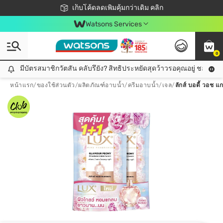
ชอปออนไลน์ครั้งแรก ลดเพิ่มจุก ๆ 10%! 🎉
เก็บโค้ดลดเพิ่มคุ้มกว่าเดิม คลิก
สมาชิกวัตสัน คลับดียังไง?
📦ส่งฟรี! เมื่อชอป 499฿
Watsons Services
0
มีบัตรสมาชิกวัตสัน คลับรึยัง? สิทธิประหยัดสุดว้าวรอคุณอยู่ ชอปคุ้มกว
มีบัตรสมาชิกวัตสัน คลับรึยัง? สิทธิประหยัดสุดว้าวรอคุณอยู่ ชอปคุ้มกว่าเดิม คลิก!
หน้าแรก
/
ของใช้ส่วนตัว
/
ผลิตภัณฑ์อาบน้ำ
/
ครีมอาบน้ำ/เจล
/
ลักส์ บอดี้ วอช แ