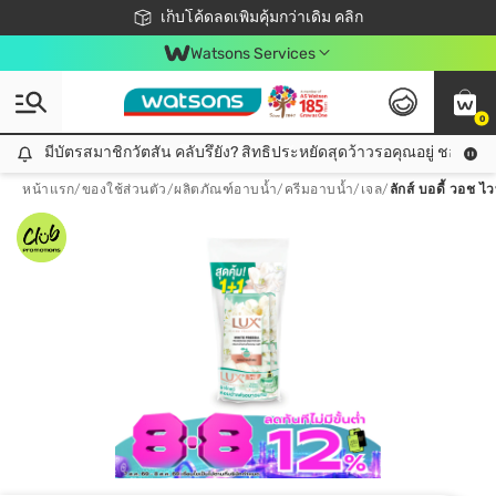
ชอปออนไลน์ครั้งแรก ลดเพิ่มจุก ๆ 10%! 🎉
เก็บโค้ดลดเพิ่มคุ้มกว่าเดิม คลิก
สมาชิกวัตสัน คลับดียังไง?
📦ส่งฟรี! เมื่อชอป 499฿
Watsons Services
0
มีบัตรสมาชิกวัตสัน คลับรึยัง? สิทธิประหยัดสุดว้าวรอคุณอยู่ ชอปคุ้มกว
มีบัตรสมาชิกวัตสัน คลับรึยัง? สิทธิประหยัดสุดว้าวรอคุณอยู่ ชอปคุ้มกว่าเดิม คลิก!
หน้าแรก
/
ของใช้ส่วนตัว
/
ผลิตภัณฑ์อาบน้ำ
/
ครีมอาบน้ำ/เจล
/
ลักส์ บอดี้ วอช ไ