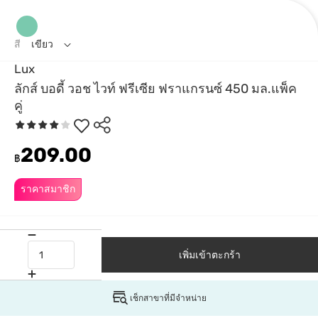
สี
เขียว
Lux
ลักส์ บอดี้ วอช ไวท์ ฟรีเซีย ฟราแกรนซ์ 450 มล.แพ็ค
คู่
209.00
฿
ราคาสมาชิก
เพิ่มเข้าตะกร้า
เช็กสาขาที่มีจำหน่าย