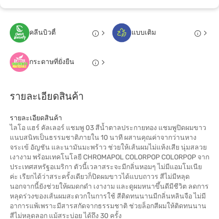
คลีนบิวตี้
แบบเติม
กระดาษที่ยั่งยืน
รายละเอียดสินค้า
รายละเอียดสินค้า
ไลโอ แฮร์ คัลเลอร์ แชมพู 03 สีน้ำตาลประกายทอง แชมพูปิดผมขาว
แนบสนิทเป็นธรรมชาติภายใน 10 นาที ผสานคุณค่าจากว่านหาง
จระเข้ อัญชัน และนามันมะพร้าว ช่วยให้เส้นผมไม่แห้งเสีย นุ่มสลวย
เงางาม พร้อมเทคโนโลยี CHROMAPOL COLORPOP COLORPOP จาก
ประเทศสหรัฐอเมริกา ตัวนี้เวลาสระจะมีกลิ่นหอมๆ ไม่มีแอมโมเนีย
ค่ะ เรียกได้ว่าสระครั้งเดียวก็ปิดผมขาวได้แบบถาวร สีไม่มีหลุด
นอกจากนี้ยังช่วยให้ผมดกดำ เงางาม และดูผมหนาขึ้นดีมีชีวิต ลดการ
หลุดร่วงของเส้นผมสะดวกในการใช้ สีติดทนนานมีกลิ่นหลินจือ ไม่มี
อาการแพ้เพราะมีสารสกัดจากธรรมชาติ ช่วยล็อกสีผมให้ติดทนนาน
สีไม่หลุดลอก แม้สระบ่อย ได้ถึง 30 ครั้ง