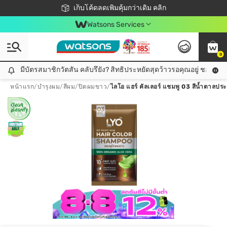
ชอปออนไลน์ครั้งแรก ลดเพิ่มจุก ๆ 10%! 🎉
เก็บโค้ดลดเพิ่มคุ้มกว่าเดิม คลิก
สมาชิกวัตสัน คลับดียังไง?
📦ส่งฟรี! เมื่อชอป 499฿
Watsons Services
0
มีบัตรสมาชิกวัตสัน คลับรึยัง? สิทธิประหยัดสุดว้าวรอคุณอยู่ ชอปคุ้มกว
มีบัตรสมาชิกวัตสัน คลับรึยัง? สิทธิประหยัดสุดว้าวรอคุณอยู่ ชอปคุ้มกว่าเดิม คลิก!
หน้าแรก
/
บำรุงผม
/
สีผม
/
ปิดผมขาว
/
ไลโอ แฮร์ คัลเลอร์ แชมพู 03 สีน้ำตาล