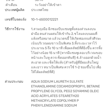
คำเตือน
ระวังอย่าให้เข้าตา
ประเทศผู้ผลิต
ประเทศไทย
เลขที่ใบจดแจ้ง
10-1-6500012221
วิธีการใช้งาน
1.สวมถุงมือ ฉีกซองบีบแชมพูทั้งสองส่วนลงบน
ฝ่ามือ คนส่วนผสมให้เข้ากัน 2.ชโลมลงบนผมที่
แห้งหรือหมาด แล้วนวดขยี้ ให้เกิดฟองจนทั่วศีรษะ
เน้นบริเวณผมขาวเป็นพิเศษ 3.ทิ้งระยะเวลาไว้
ประมาณ 5 ถึง 10 นาที เพื่อผลลัพธ์ที่ดียิ่งขึ้น ควรทิ้ง
ไว้อย่างน้อย 15 นาที (หากมีแชมพูเลอะบริเวณขอบ
หน้าและใบหู ควรเช็ดออกทันที) 4.ล้างออกด้วยน้ำ
สะอาด และเช็ดให้แห้ง (สำหรับผู้ที่มีผมเส้นใหญ่
และยาว หนาเป็นพิเศษ ควรใช้ 1-2 ชองขึ้นไป เพื่อ
ให้ได้ผลลัพธ์ที่ดี)
ส่วนประกอบ
AQUA SODIUM LAURETH SULFATE
ETHANOLAMINE COCAMIDOPROPYL BETAINE
PROPYLENE GLYCOL PEG2 SOYAMINE OLEIC
ACID ACRYLATES STEARETH20
METHACRYLATE COPOLYMER P
PHENYLENEDIAMINE SODIUM