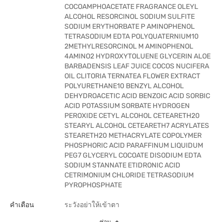
COCOAMPHOACETATE FRAGRANCE OLEYL
ALCOHOL RESORCINOL SODIUM SULFITE
SODIUM ERYTHORBATE P AMINOPHENOL
TETRASODIUM EDTA POLYQUATERNIUM10
2METHYLRESORCINOL M AMINOPHENOL
4AMINO2 HYDROXYTOLUENE GLYCERIN ALOE
BARBADENSIS LEAF JUICE COCOS NUCIFERA
OIL CLITORIA TERNATEA FLOWER EXTRACT
POLYURETHANE10 BENZYL ALCOHOL
DEHYDROACETIC ACID BENZOIC ACID SORBIC
ACID POTASSIUM SORBATE HYDROGEN
PEROXIDE CETYL ALCOHOL CETEARETH20
STEARYL ALCOHOL CETEARETH7 ACRYLATES
STEARETH20 METHACRYLATE COPOLYMER
PHOSPHORIC ACID PARAFFINUM LIQUIDUM
PEG7 GLYCERYL COCOATE DISODIUM EDTA
SODIUM STANNATE ETIDRONIC ACID
CETRIMONIUM CHLORIDE TETRASODIUM
PYROPHOSPHATE
คำเตือน
ระวังอย่าให้เข้าตา