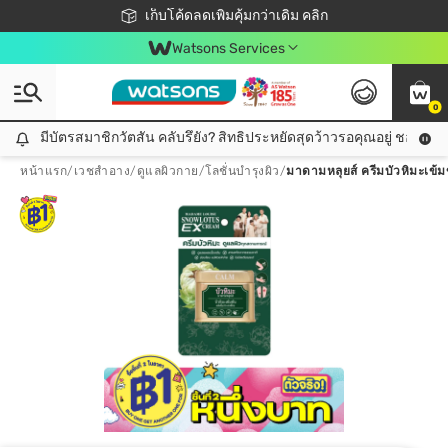
ชอปออนไลน์ครั้งแรก ลดเพิ่มจุก ๆ 10%! 🎉
เก็บโค้ดลดเพิ่มคุ้มกว่าเดิม คลิก
สมาชิกวัตสัน คลับดียังไง?
📦ส่งฟรี! เมื่อชอป 499฿
Watsons Services
0
มีบัตรสมาชิกวัตสัน คลับรึยัง? สิทธิประหยัดสุดว้าวรอคุณอยู่ ชอปคุ้มกว
มีบัตรสมาชิกวัตสัน คลับรึยัง? สิทธิประหยัดสุดว้าวรอคุณอยู่ ชอปคุ้มกว่าเดิม คลิก!
หน้าแรก
/
เวชสำอาง
/
ดูแลผิวกาย
/
โลชั่นบำรุงผิว
/
มาดามหลุยส์ ครีมบัวหิมะเข้ม