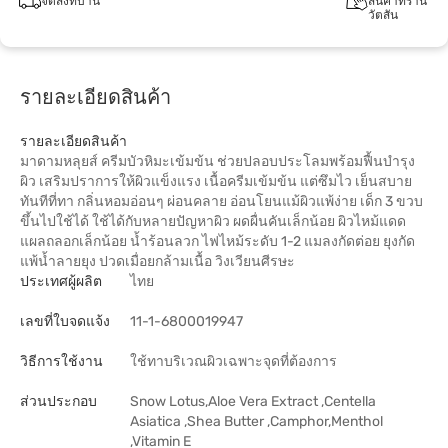
จัดส่งที่บ้าน
สินค้าที่ร้าน
วัตสัน
รายละเอียดสินค้า
รายละเอียดสินค้า
มาดามหลุยส์ ครีมบัวหิมะเข้มข้น ช่วยปลอบประโลมพร้อมฟื้นบำรุง
ผิว เสริมปราการให้ผิวแข็งแรง เนื้อครีมเข้มข้น แต่ซึมไว เย็นสบาย
ทันทีที่ทา กลิ่นหอมอ่อนๆ ผ่อนคลาย อ่อนโยนแม้ผิวแพ้ง่าย เด็ก 3 ขวบ
ขึ้นไปใช้ได้ ใช้ได้กับหลายปัญหาผิว ผดผื่นคันเล็กน้อย ผิวไหม้แดด
แผลถลอกเล็กน้อย น้ำร้อนลวก ไฟไหม้ระดับ 1-2 แมลงกัดต่อย ยุงกัด
แพ้น้ำลายยุง ปวดเมื่อยกล้ามเนื้อ วิงเวียนศีรษะ
ประเทศผู้ผลิต
ไทย
เลขที่ใบจดแจ้ง
11-1-6800019947
วิธีการใช้งาน
ใช้ทาบริเวณผิวเฉพาะจุดที่ต้องการ
ส่วนประกอบ
Snow Lotus,Aloe Vera Extract ,Centella
Asiatica ,Shea Butter ,Camphor,Menthol
,Vitamin E