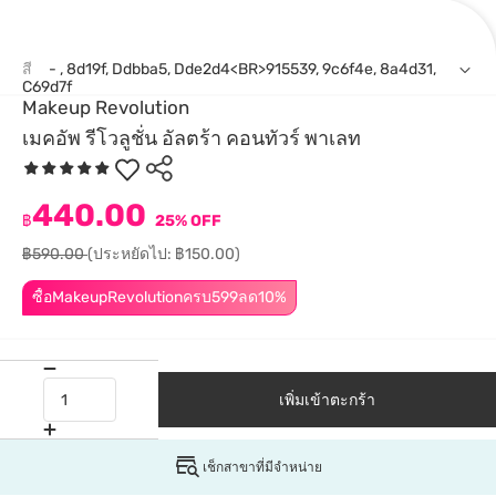
สี
- , 8d19f, Ddbba5, Dde2d4<BR>915539, 9c6f4e, 8a4d31,
C69d7f
Makeup Revolution
เมคอัพ รีโวลูชั่น อัลตร้า คอนทัวร์ พาเลท
440.00
฿
25% OFF
฿590.00
(ประหยัดไป: ฿150.00)
ซื้อMakeupRevolutionครบ599ลด10%
เพิ่มเข้าตะกร้า
เช็กสาขาที่มีจำหน่าย