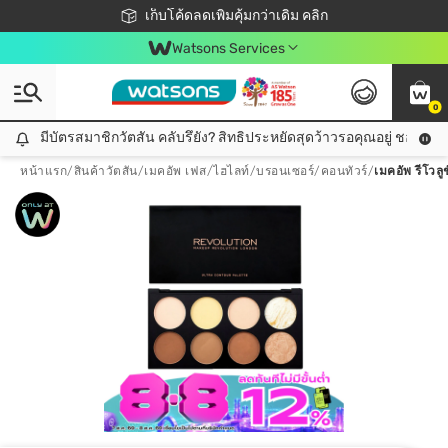
ชอปออนไลน์ครั้งแรก ลดเพิ่มจุก ๆ 10%! 🎉
เก็บโค้ดลดเพิ่มคุ้มกว่าเดิม คลิก
สมาชิกวัตสัน คลับดียังไง?
📦ส่งฟรี! เมื่อชอป 499฿
Watsons Services
0
มีบัตรสมาชิกวัตสัน คลับรึยัง? สิทธิประหยัดสุดว้าวรอคุณอยู่ ชอปคุ้มกว
มีบัตรสมาชิกวัตสัน คลับรึยัง? สิทธิประหยัดสุดว้าวรอคุณอยู่ ชอปคุ้มกว่าเดิม คลิก!
หน้าแรก
/
สินค้าวัตสัน
/
เมคอัพ เฟส
/
ไฮไลท์/บรอนเซอร์/คอนทัวร์
/
เมคอัพ รีโวลู