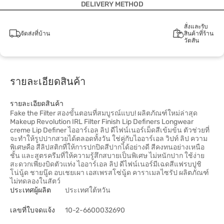
DELIVERY METHOD
สั่งและรับ
จัดส่งที่บ้าน
สินค้าที่ร้าน
วัตสัน
รายละเอียดสินค้า
รายละเอียดสินค้า
Fake the Filter สองขั้นตอนที่สมบูรณ์แบบ! ผลิตภัณฑ์ใหม่ล่าสุด
Makeup Revolution IRL Filter Finish Lip Definers Longwear
creme Lip Definer ไออาร์เอล ลิป ดีไฟน์เนอร์เม็ดสีเข้มข้น ตัวช่วยที่
จะทำให้รูปปากสวยได้ตลอดทั้งวัน ใช่คู่กับไออาร์เอล วิปท์ ลิป ความ
พิเศษคือ สีลิปสติกที่ให้การปกปิดสีปากได้อย่างดี สีคงทนอย่างเหนือ
ชั้น และสูตรครีมที่ให้ความรู้สึกสบายเป็นพิเศษ ไม่หนักปาก ใช้ง่าย
สะดวกเพียงบิดตัวแท่ง ไออาร์เอล ลิป ดีไฟน์เนอร์มีเฉดสีแฟรบปูชิ
โน่นู้ด ชายนู๊ด อบเชยเผา เอสเพรสโซ่นู้ด คาราเมลไซรัป ผลิตภัณฑ์
ไม่ทดลองในสัตว์
ประเทศผู้ผลิต
ประเทศใต้หวัน
เลขที่ใบจดแจ้ง
10-2-6600032690