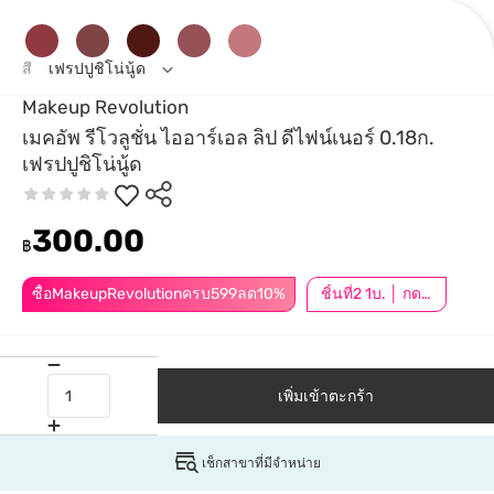
สี
เฟรปปูชิโน่นู้ด
Makeup Revolution
เมคอัพ รีโวลูชั่น ไออาร์เอล ลิป ดีไฟน์เนอร์ 0.18ก.
เฟรปปูชิโน่นู้ด
300.00
฿
ซื้อMakeupRevolutionครบ599ลด10%
ชิ้นที่2 1บ. │ กดสินค้า 2 ชิ้นเพื่อรับโปรโมชันนี้
เพิ่มเข้าตะกร้า
เช็กสาขาที่มีจำหน่าย