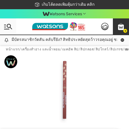
ชอปออนไลน์ครั้งแรก ลดเพิ่มจุก ๆ 10%! 🎉
เก็บโค้ดลดเพิ่มคุ้มกว่าเดิม คลิก
สมาชิกวัตสัน คลับดียังไง?
📦ส่งฟรี! เมื่อชอป 499฿
Watsons Services
0
มีบัตรสมาชิกวัตสัน คลับรึยัง? สิทธิประหยัดสุดว้าวรอคุณอยู่ ชอปคุ้มกว
มีบัตรสมาชิกวัตสัน คลับรึยัง? สิทธิประหยัดสุดว้าวรอคุณอยู่ ชอปคุ้มกว่าเดิม คลิก!
หน้าแรก
/
เครื่องสำอาง และน้ำหอม
/
เมคอัพ ลิป
/
ลิปกลอส/ลิปโกลว์/ลิปเกรซ
/
เม