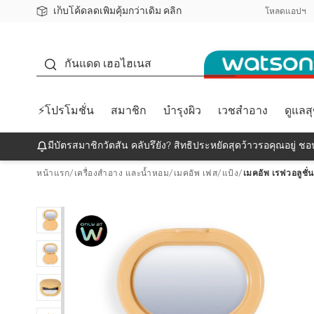
เก็บโค้ดลดเพิ่มคุ้มกว่าเดิม คลิก
ชอปออนไลน์ครั้งแรก ลดเพิ่มจุก ๆ 10%! 🎉
📦ส่งฟรี! เมื่อชอป 499฿
สมาชิกวัตสัน คลับดียังไง?
โหลดแอปฯ
กันแดด
กันแดด เฮอไฮเนส
⚡โปรโมชั่น
สมาชิก
บำรุงผิว
เวชสำอาง
ดูแลส
มีบัตรสมาชิกวัตสัน คลับรึยัง? สิทธิประหยัดสุดว้าวรอคุณอยู่ ชอป
หน้าแรก
/
เครื่องสำอาง และน้ำหอม
/
เมคอัพ เฟส
/
แป้ง
/
เมคอัพ เรฟวอลูชั่