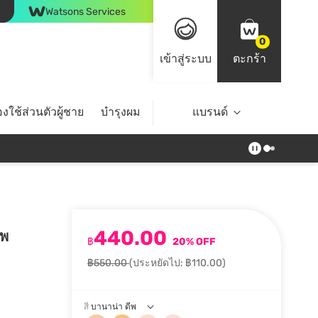
Watsons Services
0
เข้าสู่ระบบ
ตะกร้า
งใช้ส่วนตัวผู้ชาย
บำรุงผม
ไลฟ์สไตล์
แบรนด์
Top Brands
440.00
ีพ
฿
20% OFF
฿550.00
(ประหยัดไป: ฿110.00)
สี
บานาน่า ดีพ