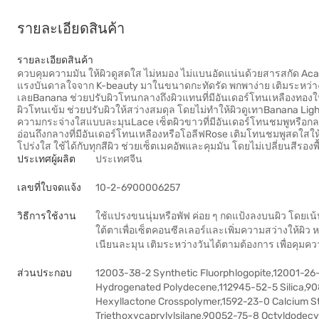
รายละเอียดสินค้า
รายละเอียดสินค้า
ควบคุมความมัน ให้ผิวดูสดใส ไม่หมอง ไม่แบนอัดแน่นด้วยสารสกัด Acai B
แรงบันดาลใจจาก K-beauty มาในขนาดกะทัดรัด พกพาง่าย เติมระหว่างวั
เลยBanana ช่วยปรับผิวโทนกลางถึงผิวแทนที่มีอันเดอร์โทนเหลืองทองให
ผิวโทนเข้ม ช่วยปรับผิวให้สว่างสมดุล โดยไม่ทำให้ผิวดูเทาBanana Ligh
ความกระจ่างใสแบบละมุนLace เซ็ตผิวขาวที่มีอันเดอร์โทนชมพูหรือกลา
อ่อนถึงกลางที่มีอันเดอร์โทนเหลืองหรือโอลีฟRose เติมโทนชมพูสดใสใ
โปร่งใส ใช้ได้กับทุกสีผิว ช่วยเซ็ตเมคอัพและคุมมัน โดยไม่เปลี่ยนสีรองพื
ประเทศผู้ผลิต
ประเทศจีน
เลขที่ใบจดแจ้ง
10-2-6900006257
วิธีการใช้งาน
ใช้แปรงขนนุ่มหรือพัฟ ค่อย ๆ กดแป้งลงบนผิว โดยเน
ใต้ตาเพื่อเซ็ตคอนซีลเลอร์และเพิ่มความสว่างให้ผิว ห
เนียนละมุน เติมระหว่างวันได้ตามต้องการ เพื่อคุ
ส่วนประกอบ
12003-38-2 Synthetic Fluorphlogopite,12001-26
Hydrogenated Polydecene,112945-52-5 Silica,90
Hexyllactone Crosspolymer,1592-23-0 Calcium St
Triethoxycaprylylsilane,90052-75-8 Octyldodecy