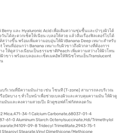
erry และ Hyaluronic Acid เพื่อเติมความชุ่มชื้นและบำรุงผิวได้
นได้สะดวกเซ็ตให้เนียน เบลอให้สวย แล้วลืมเรื่องฟิลเตอร์ไปได้
้สว่างขึ้น พร้อมเพิ่มความอบอุ่นให้ผิวBanana Deep เหมาะสำหรับ
t โทนที่อ่อนกว่า Banana เหมาะกับผิวขาวถึงผิวกลางที่ต้องการ
ง ให้ดูสว่างเนียนเป็นธรรมชาติPeach เพิ่มความสว่างให้ผิวโทน
ห้ผิวขาว พร้อมเบลอและเซ็ตเมคอัพให้ฟินิชโทนเย็นTranslucent
้น
้นบริเวณที่มีความมันง่าย เช่น โซนที (T-zone) สามารถลงบริเวณ
รือปัดบาง ๆ ทั่วใบหน้าเพื่อช่วยเบลอผิวและควบคุมความมัน ให้ผิวดู
มความมันและคงความสวยเป๊ะ ผิวดูซอฟต์โฟกัสตลอดวัน
-2 Mica,471-34-1 Calcium Carbonate,68037-01-4
87-61-0 Aluminum Starch Octenylsuccinate,Hdi/Trimethylol
earate,94109-09-8 Tridecyl Trimellitate,2943-75-1
l Stearoyl Stearate,Vinyl Dimethicone/Methicone