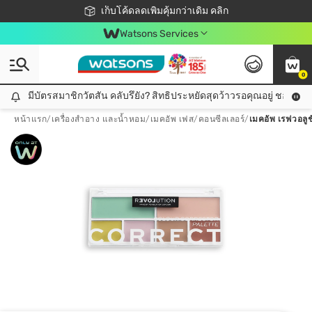
ชอปออนไลน์ครั้งแรก ลดเพิ่มจุก ๆ 10%! 🎉
เก็บโค้ดลดเพิ่มคุ้มกว่าเดิม คลิก
สมาชิกวัตสัน คลับดียังไง?
📦ส่งฟรี! เมื่อชอป 499฿
Watsons Services
0
มีบัตรสมาชิกวัตสัน คลับรึยัง? สิทธิประหยัดสุดว้าวรอคุณอยู่ ชอปคุ้มกว
มีบัตรสมาชิกวัตสัน คลับรึยัง? สิทธิประหยัดสุดว้าวรอคุณอยู่ ชอปคุ้มกว่าเดิม คลิก!
หน้าแรก
/
เครื่องสำอาง และน้ำหอม
/
เมคอัพ เฟส
/
คอนซีลเลอร์
/
เมคอัพ เรฟวอลูชั