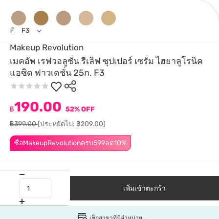
สี
F3
Makeup Revolution
เมคอัพ เรฟวอลูชั่น รีเลิฟ ซุปเปอร์ เซรั่ม ไฮยาลูโรนิค
แอซิด ฟาวเดชั่น 25ก. F3
190.00
฿
52% OFF
฿399.00
(ประหยัดไป: ฿209.00)
ซื้อMakeupRevolutionครบ599ลด10%
เพิ่มเข้าตะกร้า
เช็กสาขาที่มีจำหน่าย