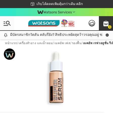
ชอปออนไลน์ครั้งแรก ลดเพิ่มจุก ๆ 10%! 🎉
เก็บโค้ดลดเพิ่มคุ้มกว่าเดิม คลิก
สมาชิกวัตสัน คลับดียังไง?
📦ส่งฟรี! เมื่อชอป 499฿
Watsons Services
0
มีบัตรสมาชิกวัตสัน คลับรึยัง? สิทธิประหยัดสุดว้าวรอคุณอยู่ ชอปคุ้มกว
มีบัตรสมาชิกวัตสัน คลับรึยัง? สิทธิประหยัดสุดว้าวรอคุณอยู่ ชอปคุ้มกว่าเดิม คลิก!
หน้าแรก
/
เครื่องสำอาง และน้ำหอม
/
เมคอัพ เฟส
/
รองพื้น
/
เมคอัพ เรฟวอลูชั่น รี