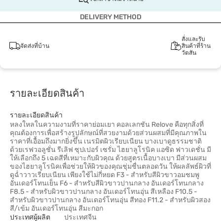
DELIVERY METHOD
สั่งและรับ
จัดส่งที่บ้าน
สินค้าที่ร้าน
วัตสัน
รายละเอียดสินค้า
รายละเอียดสินค้า
หลงใหลในความงามที่ราคาย่อมเยา คอลเลกชัน Relove คือทุกสิ่งที่
คุณต้องการเพื่อสร้างรูปลักษณ์ที่สวยงามด้วยส่วนผสมที่มีคุณภาพใน
ราคาที่เอื้อมถึงมากยิ่งขึ้น เนรมิตผิวเรียบเนียน บางเบาดูธรรมชาติ
ด้วยเรฟวอลูชั่น รีเลิฟ ซุปเปอร์ เซรั่ม ไฮยาลูโรนิค แอซิด ฟาวเดชั่น มี
ให้เลือกถึง 5 เฉดสีที่เหมาะกับผิวคุณ ด้วยสูตรเนื้อบางเบา มีส่วนผสม
ของไฮยาลูโรนิคเพื่อช่วยให้ผิวของคุณชุ่มชื่นตลอดวัน ให้ผลลัพธ์ผิวที่
ดูฉ่ำวาวเรียบเนียน เพียงใช้ไม่กี่หยด F3 - สำหรับสีผิวขาวอมชมพู
อันเดอร์โทนเย็น F6 - สำหรับสีผิวขาวปานกลาง อันเดอร์โทนกลาง
F8.5 - สำหรับผิวขาวปานกลาง อันเดอร์โทนอุ่น สีเหลือง F10.5 -
สำหรับผิวขาวปานกลาง อันเดอร์โทนอุ่น สีทอง F11.2 - สำหรับผิวสอง
สี/เข้ม อันเดอร์โทนอุ่น สีมะกอก
ประเทศผู้ผลิต
ประเทศจีน