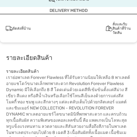
DELIVERY METHOD
สั่งและรับ
จัดส่งที่บ้าน
สินค้าที่ร้าน
วัตสัน
รายละเอียดสินค้า
รายละเอียดสินค้า
เราย่อพาเลต Forever Flawless ที่ได้รับความนิยมให้เหลือ 8 พาเลตต์
อายแชโดว์ขนาดเล็กพกพาสะดวก Revolution Forever Flawless
Dynamic มีให้เลือกถึง 8 สี โดดเด่นด้วยเฉดสีที่เข้มข้นตั้งแต่สีม่วง สี
เขียว สีแดง หรือสีน้ำเงินหรือเลือกใช้โทนสีเย็นลงด้วยการแต่งสีส
โมคกี้ ทอง ชมพู และสีกลางๆ แต่ละตลับเต็มไปด้วยกลิตเตอร์ แมตต์
และชิมเมอร์ NEW COLLECTION - REVOLUTION FOREVER
DYNAMIC พาเลตอายแชร์โดขนาดมินิที่พกพาสะดวก และครบถ้วน
ทุกเนื้อสัมผัส ความพิเศษของคอลเลคชั่นนี้ คือ แพคเกจเป็นโลหะสุด
หรูแข็งแรงทนทาน ลวดลายและสีสันสวยงามสื่อถึงสีภายในพาเลต
ในพาเลตประกอบไปด้วย 8 เฉดสี 3 เนื้อสัมผัสทั้งเนื้อแมต เนื้อชิมเม