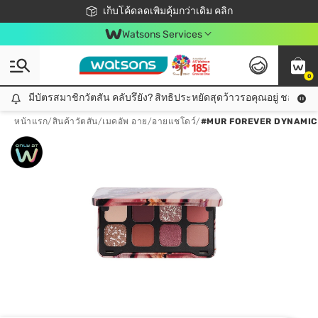
ชอปออนไลน์ครั้งแรก ลดเพิ่มจุก ๆ 10%! 🎉
เก็บโค้ดลดเพิ่มคุ้มกว่าเดิม คลิก
สมาชิกวัตสัน คลับดียังไง?
📦ส่งฟรี! เมื่อชอป 499฿
Watsons Services
0
มีบัตรสมาชิกวัตสัน คลับรึยัง? สิทธิประหยัดสุดว้าวรอคุณอยู่ ชอปคุ้มกว
มีบัตรสมาชิกวัตสัน คลับรึยัง? สิทธิประหยัดสุดว้าวรอคุณอยู่ ชอปคุ้มกว่าเดิม คลิก!
หน้าแรก
/
สินค้าวัตสัน
/
เมคอัพ อาย
/
อายแชโดว์
/
#MUR FOREVER DYNAMIC