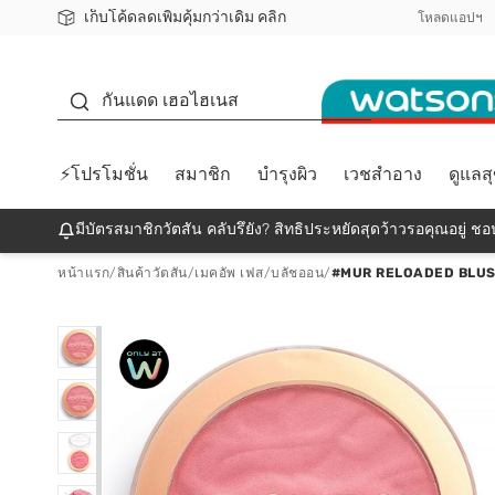
เก็บโค้ดลดเพิ่มคุ้มกว่าเดิม คลิก
ชอปออนไลน์ครั้งแรก ลดเพิ่มจุก ๆ 10%! 🎉
📦ส่งฟรี! เมื่อชอป 499฿
สมาชิกวัตสัน คลับดียังไง?
โหลดแอปฯ
กันแดด
กันแดด เฮอไฮเนส
⚡โปรโมชั่น
สมาชิก
บำรุงผิว
เวชสำอาง
ดูแลส
มีบัตรสมาชิกวัตสัน คลับรึยัง? สิทธิประหยัดสุดว้าวรอคุณอยู่ ชอป
หน้าแรก
/
สินค้าวัตสัน
/
เมคอัพ เฟส
/
บลัชออน
/
#MUR RELOADED BLUS