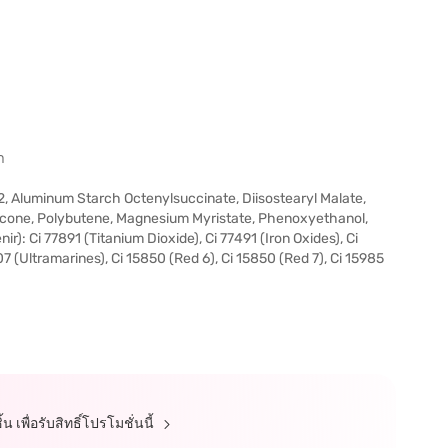
า
-12, Aluminum Starch Octenylsuccinate, Diisostearyl Malate,
hicone, Polybutene, Magnesium Myristate, Phenoxyethanol,
r): Ci 77891 (Titanium Dioxide), Ci 77491 (Iron Oxides), Ci
07 (Ultramarines), Ci 15850 (Red 6), Ci 15850 (Red 7), Ci 15985
 เพื่อรับสิทธิ์โปรโมชั่นนี้