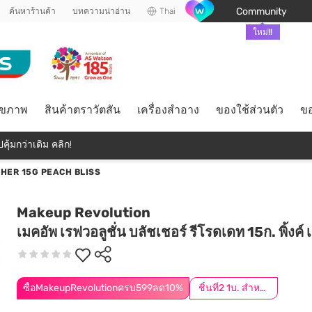
Community
ค้นหาร้านค้า
บทความน่าอ่าน
Thai
ใหม่!!
ุขภาพ
สินค้าตราวัตสัน
เครื่องสำอาง
ของใช้ส่วนตัว
ขอ
คุ้มกว่าเดิม คลิก!
HER 15G PEACH BLISS
Makeup Revolution
เมคอัพ เรฟวอลูชั่น บลัชเชอร์ รีโรดเดท 15ก. พิ้งค์ เล
ซื้อMakeupRevolutionครบ599ลด10%
ชิ้นที่2 1บ. สำหรับสมาชิก │ กดสินค้า 2 ชิ้นเพื่อรับโปรโมชันนี้