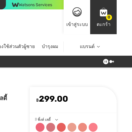
Watsons Services
0
เข้าสู่ระบบ
ตะกร้า
งใช้ส่วนตัวผู้ชาย
บำรุงผม
ไลฟ์สไตล์
แบรนด์
Top Brands
299.00
ดี้
฿
สี
พิ้งค์ เลดี้