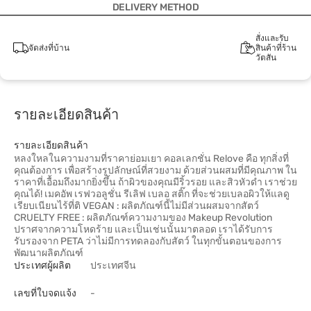
DELIVERY METHOD
สั่งและรับ
จัดส่งที่บ้าน
สินค้าที่ร้าน
วัตสัน
รายละเอียดสินค้า
รายละเอียดสินค้า
หลงใหลในความงามที่ราคาย่อมเยา คอลเลกชั่น Relove คือ ทุกสิ่งที่
คุณต้องการ เพื่อสร้างรูปลักษณ์ที่สวยงาม ด้วยส่วนผสมที่มีคุณภาพ ใน
ราคาที่เอื้อมถึงมากยิ่งขึ้น ถ้าผิวของคุณมีริ้วรอย และสิวหัวดำ เราช่วย
คุณได้! เมคอัพ เรฟวอลูชั่น รีเลิฟ เบลอ สติ๊ก ที่จะช่วยเบลอผิวให้แลดู
เรียบเนียนไร้ที่ติ VEGAN : ผลิตภัณฑ์นี้ไม่มีส่วนผสมจากสัตว์
CRUELTY FREE : ผลิตภัณฑ์ความงามของ Makeup Revolution
ปราศจากความโหดร้าย และเป็นเช่นนั้นมาตลอด เราได้รับการ
รับรองจาก PETA ว่าไม่มีการทดลองกับสัตว์ ในทุกขั้นตอนของการ
พัฒนาผลิตภัณฑ์
ประเทศผู้ผลิต
ประเทศจีน
เลขที่ใบจดแจ้ง
-