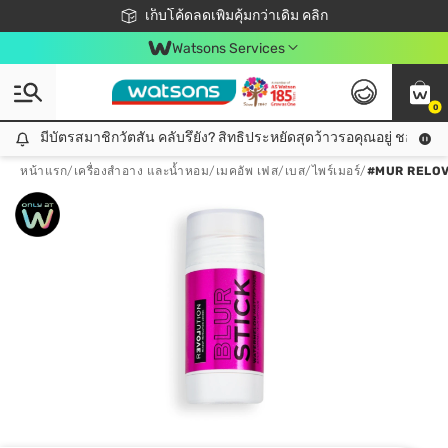
ชอปออนไลน์ครั้งแรก ลดเพิ่มจุก ๆ 10%! 🎉
เก็บโค้ดลดเพิ่มคุ้มกว่าเดิม คลิก
สมาชิกวัตสัน คลับดียังไง?
📦ส่งฟรี! เมื่อชอป 499฿
Watsons Services
0
มีบัตรสมาชิกวัตสัน คลับรึยัง? สิทธิประหยัดสุดว้าวรอคุณอยู่ ชอปคุ้มกว
มีบัตรสมาชิกวัตสัน คลับรึยัง? สิทธิประหยัดสุดว้าวรอคุณอยู่ ชอปคุ้มกว่าเดิม คลิก!
หน้าแรก
/
เครื่องสำอาง และน้ำหอม
/
เมคอัพ เฟส
/
เบส/ไพร์เมอร์
/
#MUR RELOV