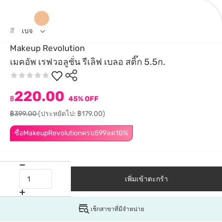
สี
เบจ
Makeup Revolution
เมคอัพ เรฟวอลูชั่น รีเลิฟ เบลอ สติ๊ก 5.5ก.
220.00
฿
45% OFF
฿399.00
(ประหยัดไป: ฿179.00)
ซื้อMakeupRevolutionครบ599ลด10%
เพิ่มเข้าตะกร้า
เช็กสาขาที่มีจำหน่าย