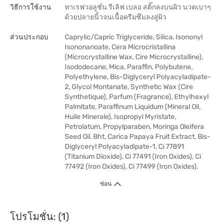
วิธีการใช้งาน
ทาเรฟวอลูชั่น รีเลิฟ เบลอ สติ๊กลงบนผิว นวดเบาๆ
ด้วยปลายนิ้วจนเนื้อครีมซึมลงสู่ผิว
ส่วนประกอบ
Caprylic/Capric Triglyceride, Silica, Isononyl
Isononanoate, Cera Microcristallina
(Microcrystalline Wax, Cire Microcrystalline),
Isododecane, Mica, Paraffin, Polybutene,
Polyethylene, Bis-Diglyceryl Polyacyladipate-
2, Glycol Montanate, Synthetic Wax (Cire
Synthetique), Parfum (Fragrance), Ethylhexyl
Palmitate, Paraffinum Liquidum (Mineral Oil,
Huile Minerale), Isopropyl Myristate,
Petrolatum, Propylparaben, Moringa Oleifera
Seed Oil, Bht, Carica Papaya Fruit Extract, Bis-
Diglyceryl Polyacyladipate-1, Ci 77891
(Titanium Dioxide), Ci 77491 (Iron Oxides), Ci
77492 (Iron Oxides), Ci 77499 (Iron Oxides).
ซ่อน
โปรโมชั่น: (1)