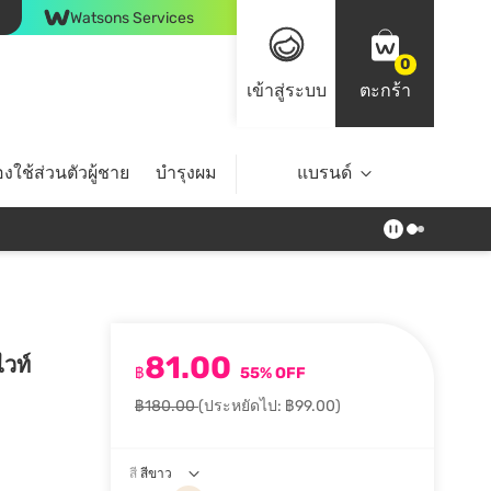
Watsons Services
0
เข้าสู่ระบบ
ตะกร้า
งใช้ส่วนตัวผู้ชาย
บำรุงผม
ไลฟ์สไตล์
แบรนด์
Top Brands
81.00
ไวท์
฿
55% OFF
฿180.00
(ประหยัดไป: ฿99.00)
สี
สีขาว