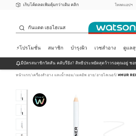
เก็บโค้ดลดเพิ่มคุ้มกว่าเดิม คลิก
ชอปออนไลน์ครั้งแรก ลดเพิ่มจุก ๆ 10%! 🎉
📦ส่งฟรี! เมื่อชอป 499฿
สมาชิกวัตสัน คลับดียังไง?
โหลดแอปฯ
กันแดด
กันแดด เฮอไฮเนส
⚡โปรโมชั่น
สมาชิก
บำรุงผิว
เวชสำอาง
ดูแลส
มีบัตรสมาชิกวัตสัน คลับรึยัง? สิทธิประหยัดสุดว้าวรอคุณอยู่ ชอป
หน้าแรก
/
เครื่องสำอาง และน้ำหอม
/
เมคอัพ อาย
/
อายไลเนอร์
/
#MUR RE