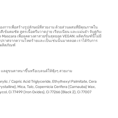
องการเพื่อสร้างรูปลักษณ์ที่สวยงาม ด้วยส่วนผสมที่มีคุณภาพใน
ดสีเข้มคมชัด สูตรเนื้อครีมวาดง่าย เรียบเนียน และแม่นยำ จับคู่กับ:
Mascara เพื่อลุคดวงตาสวยขั้นสุดยอด VEGAN: ผลิตภัณฑ์นี้ไม่มี
 ปราศจากความโหดร้ายและเป็นเช่นนั้นมาตลอด เราได้รับการ
ผลิตภัณฑ์
า แลดูขนตาหนาขึ้นหรือเบลนด์ให้ฟุ้งๆ สวยงาม
rylic / Capric Acid Triglyceride, Ethylhexyl Palmitate, Cera
rystalline), Mica, Talc, Copernicia Cerifera (Carnauba) Wax,
ol, Ci 77499 (Iron Oxides), Ci 77266 (Black 2), Ci 77007