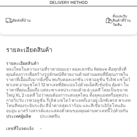
DELIVERY METHOD
สั่งและรับ
จัดส่งที่บ้าน
สินค้าที่ร้าน
วัตสัน
รายละเอียดสินค้า
รายละเอียดสินค้า
หลงใหลในความงามที่ราคาย่อมเยา คอลเลกชัน Relove คือทุกสิ่งที่
คุณต้องการเพื่อสร้างรูปลักษณ์ที่สวยงามด้วยส่วนผสมที่มีคุณภาพใน
ราคาที่เอื้อมถึงมากยิ่งขึ้น พบกับคอลเลกชัน เรฟวอลูชั่น รีเลิฟ แชโดว์
พาเลท อายแชโดว์ 12 พาเลทที่อัดแน่นไปด้วยเม็ดสีเข้มข้น คุ้มค่า ใน
ราคาที่คุณเอื้อมถึง แต่ละพาเลทประกอบด้วย 6 เฉดสี โดยเป็นขนาด
ใหญ่ XL 2 เฉดสี ไม่ว่าคุณต้องการแต่งลุคไหน ทั้งลุคแมทหรือลุคประ
กายวิบวับ เรฟวอลูชั่น รีเลิฟ แชโดว์ พาเลทก็เอาอยู่ เอ็กซ์เพรส พาเลท
โทนสีทองระยิบระยับ สีน้ำตาลสุดเร่าร้อน และสีเขียวเอิร์ธโทนอัน
อบอุ่น มาสร้างสรรค์และแสดงตัวตนของคุณผ่านพาเลทนี้ไปด้วยกัน
ประเทศผู้ผลิต
ประเทศจีน
เลขที่ใบจดแจ้ง
-