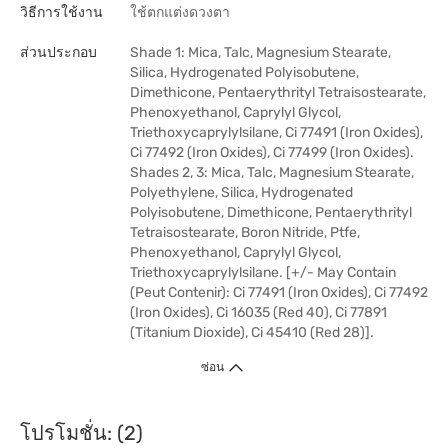
วิธีการใช้งาน
ใช้ตกแต่งดวงตา
ส่วนประกอบ
Shade 1: Mica, Talc, Magnesium Stearate,
Silica, Hydrogenated Polyisobutene,
Dimethicone, Pentaerythrityl Tetraisostearate,
Phenoxyethanol, Caprylyl Glycol,
Triethoxycaprylylsilane, Ci 77491 (Iron Oxides),
Ci 77492 (Iron Oxides), Ci 77499 (Iron Oxides).
Shades 2, 3: Mica, Talc, Magnesium Stearate,
Polyethylene, Silica, Hydrogenated
Polyisobutene, Dimethicone, Pentaerythrityl
Tetraisostearate, Boron Nitride, Ptfe,
Phenoxyethanol, Caprylyl Glycol,
Triethoxycaprylylsilane. [+/- May Contain
(Peut Contenir): Ci 77491 (Iron Oxides), Ci 77492
(Iron Oxides), Ci 16035 (Red 40), Ci 77891
(Titanium Dioxide), Ci 45410 (Red 28)].
ซ่อน
โปรโมชั่น: (2)