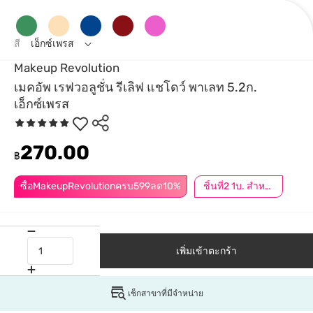
สี
เอ็กซ์เพรส
Makeup Revolution
เมคอัพ เรฟวอลูชั่น รีเลิฟ แชโดว์ พาเลท 5.2ก.
เอ็กซ์เพรส
270.00
฿
ซื้อMakeupRevolutionครบ599ลด10%
ชิ้นที่2 1บ. สำหรับสมาชิก │ กดสินค้า 2 ชิ้นเพื่อรับโปรโมชันนี้
เพิ่มเข้าตะกร้า
เช็กสาขาที่มีจำหน่าย