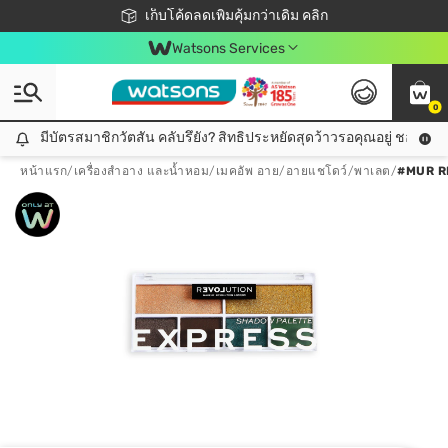
ชอปออนไลน์ครั้งแรก ลดเพิ่มจุก ๆ 10%! 🎉
เก็บโค้ดลดเพิ่มคุ้มกว่าเดิม คลิก
สมาชิกวัตสัน คลับดียังไง?
📦ส่งฟรี! เมื่อชอป 499฿
Watsons Services
0
มีบัตรสมาชิกวัตสัน คลับรึยัง? สิทธิประหยัดสุดว้าวรอคุณอยู่ ชอปคุ้มกว
มีบัตรสมาชิกวัตสัน คลับรึยัง? สิทธิประหยัดสุดว้าวรอคุณอยู่ ชอปคุ้มกว่าเดิม คลิก!
หน้าแรก
/
เครื่องสำอาง และน้ำหอม
/
เมคอัพ อาย
/
อายแชโดว์/พาเลต
/
#MUR R