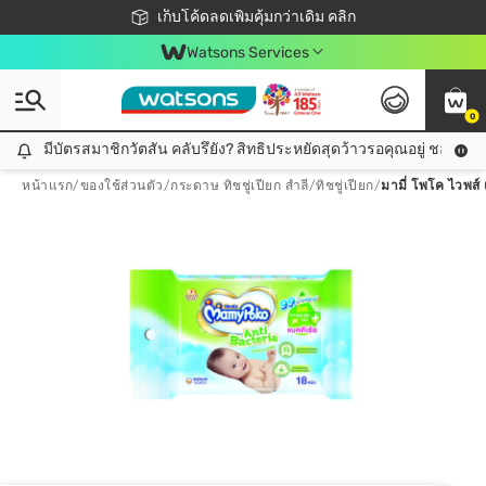
ชอปออนไลน์ครั้งแรก ลดเพิ่มจุก ๆ 10%! 🎉
เก็บโค้ดลดเพิ่มคุ้มกว่าเดิม คลิก
สมาชิกวัตสัน คลับดียังไง?
📦ส่งฟรี! เมื่อชอป 499฿
Watsons Services
0
มีบัตรสมาชิกวัตสัน คลับรึยัง? สิทธิประหยัดสุดว้าวรอคุณอยู่ ชอปคุ้มกว
มีบัตรสมาชิกวัตสัน คลับรึยัง? สิทธิประหยัดสุดว้าวรอคุณอยู่ ชอปคุ้มกว่าเดิม คลิก!
หน้าแรก
/
ของใช้ส่วนตัว
/
กระดาษ ทิชชู่เปียก สำลี
/
ทิชชู่เปียก
/
มามี่ โพโค ไวพส์ 