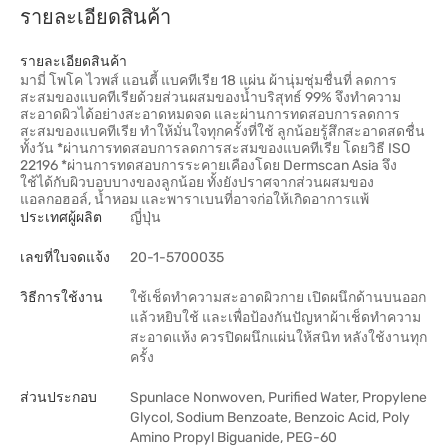
รายละเอียดสินค้า
รายละเอียดสินค้า
มามี่ โพโค ไวพส์ แอนตี้ แบคทีเรีย 18 แผ่น ผ้านุ่มชุ่มชื่นที่ ลดการ
สะสมของแบคทีเรียด้วยส่วนผสมของน้ำบริสุทธ์ 99% จึงทำความ
สะอาดผิวได้อย่างสะอาดหมดจด และผ่านการทดสอบการลดการ
สะสมของแบคทีเรีย ทำให้มั่นใจทุกครั้งที่ใช้ ลูกน้อยรู้สึกสะอาดสดชื่น
ทั้งวัน *ผ่านการทดสอบการลดการสะสมของแบคทีเรีย โดยวิธี ISO
22196 *ผ่านการทดสอบการระคายเคืองโดย Dermscan Asia จึง
ใช้ได้กับผิวบอบบางของลูกน้อย ทั้งยังปราศจากส่วนผสมของ
แอลกอฮอล์, น้ำหอม และพาราเบนที่อาจก่อให้เกิดอาการแพ้
ประเทศผู้ผลิต
ญี่ปุ่น
เลขที่ใบจดแจ้ง
20-1-5700035
วิธีการใช้งาน
ใช้เช็ดทำความสะอาดผิวกาย เปิดผนึกด้านบนออก
แล้วหยิบใช้ และเพื่อป้องกันปัญหาผ้าเช็ดทำความ
สะอาดแห้ง ควรปิดผนึกแผ่นให้สนิท หลังใช้งานทุก
ครั้ง
ส่วนประกอบ
Spunlace Nonwoven, Purified Water, Propylene
Glycol, Sodium Benzoate, Benzoic Acid, Poly
Amino Propyl Biguanide, PEG-60